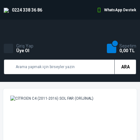
0224 338 36 86
WhatsApp Destek
Giriş Yap
Sepetim
Üye Ol
0,00 TL
ARA