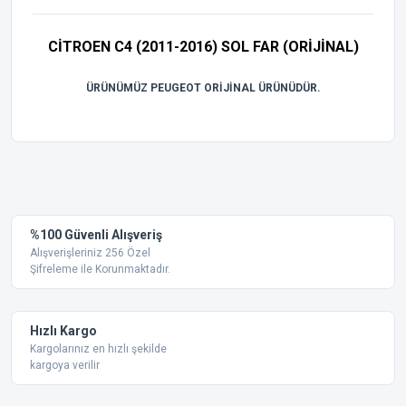
CİTROEN C4 (2011-2016) SOL FAR (ORİJİNAL)
ÜRÜNÜMÜZ PEUGEOT ORİJİNAL ÜRÜNÜDÜR.
Bu ürünün fiyat bilgisi, resim, ürün açıklamalarında ve diğer
konularda yetersiz gördüğünüz noktaları öneri formunu
Bu ürüne ilk yorumu siz yapın!
kullanarak tarafımıza iletebilirsiniz.
Görüş ve önerileriniz için teşekkür ederiz.
Yorum Yaz
%100 Güvenli Alışveriş
Ürün resmi kalitesiz, bozuk veya görüntülenemiyor.
Alışverişleriniz 256 Özel
Şifreleme ile Korunmaktadır.
Ürün açıklamasında eksik bilgiler bulunuyor.
Ürün bilgilerinde hatalar bulunuyor.
Ürün fiyatı diğer sitelerden daha pahalı.
Hızlı Kargo
Bu ürüne benzer farklı alternatifler olmalı.
Kargolarınız en hızlı şekilde
kargoya verilir