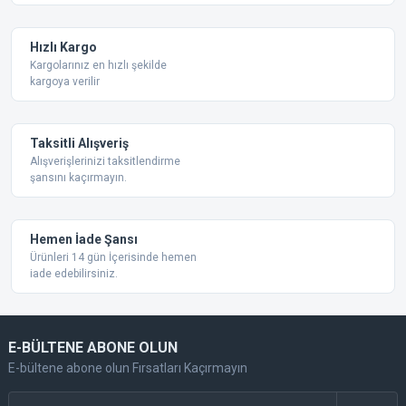
Ürün bilgilerinde hatalar bulunuyor.
Ürün fiyatı diğer sitelerden daha pahalı.
Hızlı Kargo
Bu ürüne benzer farklı alternatifler olmalı.
Kargolarınız en hızlı şekilde
kargoya verilir
Taksitli Alışveriş
Alışverişlerinizi taksitlendirme
şansını kaçırmayın.
Gönder
Hemen İade Şansı
Ürünleri 14 gün İçerisinde hemen
iade edebilirsiniz.
E-BÜLTENE ABONE OLUN
E-bültene abone olun Fırsatları Kaçırmayın