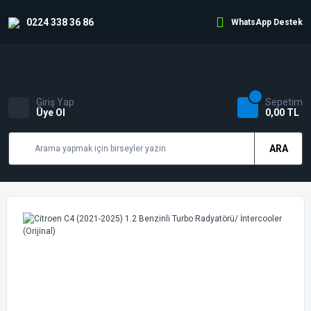
0224 338 36 86
WhatsApp Destek
Giriş Yap
Sepetim
Üye Ol
0,00 TL
ARA