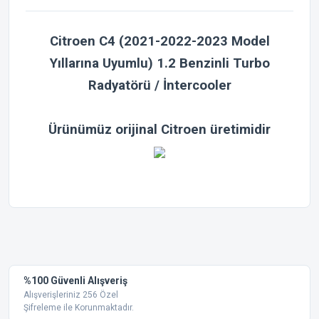
Citroen C4
(2021-2022-2023 Model
Yıllarına Uyumlu) 1.2 Benzinli Turbo
Radyatörü / İntercooler
Ürünümüz orijinal Citroen üretimidir
Bu ürünün fiyat bilgisi, resim, ürün açıklamalarında ve diğer
konularda yetersiz gördüğünüz noktaları öneri formunu
Bu ürüne ilk yorumu siz yapın!
kullanarak tarafımıza iletebilirsiniz.
Görüş ve önerileriniz için teşekkür ederiz.
Yorum Yaz
%100 Güvenli Alışveriş
Ürün resmi kalitesiz, bozuk veya görüntülenemiyor.
Alışverişleriniz 256 Özel
Şifreleme ile Korunmaktadır.
Ürün açıklamasında eksik bilgiler bulunuyor.