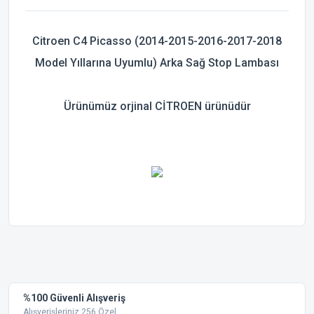
Citroen
C4 Picasso
(2014-2015-2016-2017-2018
Model Yıllarına Uyumlu)
Arka Sağ Stop Lambası
Ürünümüz orjinal CİTROEN ürünüdür
Bu ürünün fiyat bilgisi, resim, ürün açıklamalarında ve diğer
konularda yetersiz gördüğünüz noktaları öneri formunu
Bu ürüne ilk yorumu siz yapın!
kullanarak tarafımıza iletebilirsiniz.
Görüş ve önerileriniz için teşekkür ederiz.
Yorum Yaz
%100 Güvenli Alışveriş
Ürün resmi kalitesiz, bozuk veya görüntülenemiyor.
Alışverişleriniz 256 Özel