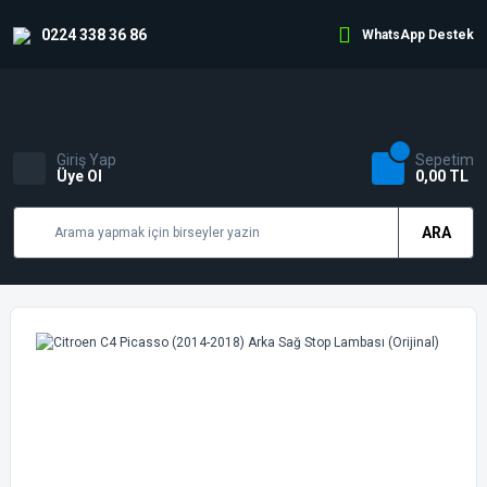
0224 338 36 86
WhatsApp Destek
Giriş Yap
Sepetim
Üye Ol
0,00 TL
ARA