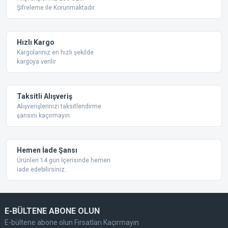
Şifreleme ile Korunmaktadır.
Ürün açıklamasında eksik bilgiler bulunuyor.
Ürün bilgilerinde hatalar bulunuyor.
Ürün fiyatı diğer sitelerden daha pahalı.
Hızlı Kargo
Bu ürüne benzer farklı alternatifler olmalı.
Kargolarınız en hızlı şekilde
kargoya verilir
Taksitli Alışveriş
Alışverişlerinizi taksitlendirme
şansını kaçırmayın.
Gönder
Hemen İade Şansı
Ürünleri 14 gün İçerisinde hemen
iade edebilirsiniz.
E-BÜLTENE ABONE OLUN
E-bültene abone olun Fırsatları Kaçırmayın