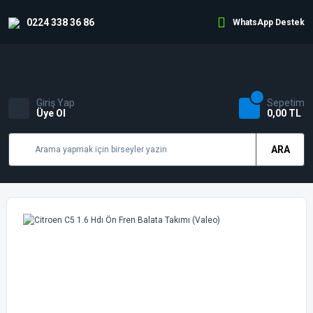
0224 338 36 86
WhatsApp Destek
Giriş Yap
Sepetim
Üye Ol
0,00 TL
ARA