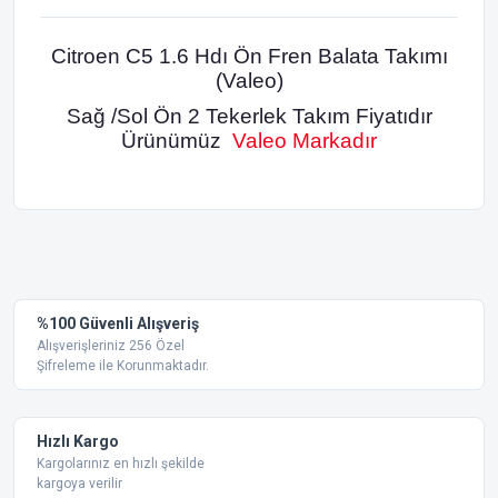
Citroen C5 1.6 Hdı Ön Fren Balata Takımı
(Valeo)
Sağ /Sol Ön 2 Tekerlek Takım Fiyatıdır
Ürünümüz
Valeo Markadır
Bu ürünün fiyat bilgisi, resim, ürün açıklamalarında ve diğer
konularda yetersiz gördüğünüz noktaları öneri formunu
Bu ürüne ilk yorumu siz yapın!
kullanarak tarafımıza iletebilirsiniz.
Görüş ve önerileriniz için teşekkür ederiz.
Yorum Yaz
%100 Güvenli Alışveriş
Ürün resmi kalitesiz, bozuk veya görüntülenemiyor.
Alışverişleriniz 256 Özel
Şifreleme ile Korunmaktadır.
Ürün açıklamasında eksik bilgiler bulunuyor.
Ürün bilgilerinde hatalar bulunuyor.
Ürün fiyatı diğer sitelerden daha pahalı.
Hızlı Kargo
Bu ürüne benzer farklı alternatifler olmalı.
Kargolarınız en hızlı şekilde
kargoya verilir