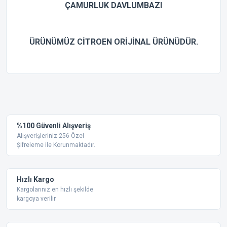
ÇAMURLUK DAVLUMBAZI
ÜRÜNÜMÜZ CİTROEN ORİJİNAL ÜRÜNÜDÜR.
Bu ürünün fiyat bilgisi, resim, ürün açıklamalarında ve diğer
konularda yetersiz gördüğünüz noktaları öneri formunu
Bu ürüne ilk yorumu siz yapın!
kullanarak tarafımıza iletebilirsiniz.
Görüş ve önerileriniz için teşekkür ederiz.
Yorum Yaz
%100 Güvenli Alışveriş
Ürün resmi kalitesiz, bozuk veya görüntülenemiyor.
Alışverişleriniz 256 Özel
Şifreleme ile Korunmaktadır.
Ürün açıklamasında eksik bilgiler bulunuyor.
Ürün bilgilerinde hatalar bulunuyor.
Ürün fiyatı diğer sitelerden daha pahalı.
Hızlı Kargo
Bu ürüne benzer farklı alternatifler olmalı.
Kargolarınız en hızlı şekilde
kargoya verilir