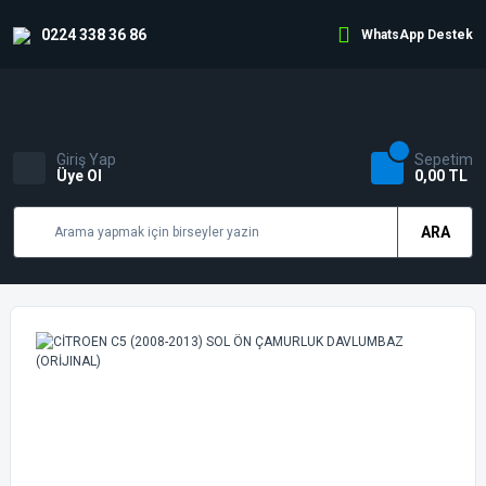
0224 338 36 86
WhatsApp Destek
Giriş Yap
Sepetim
Üye Ol
0,00 TL
ARA