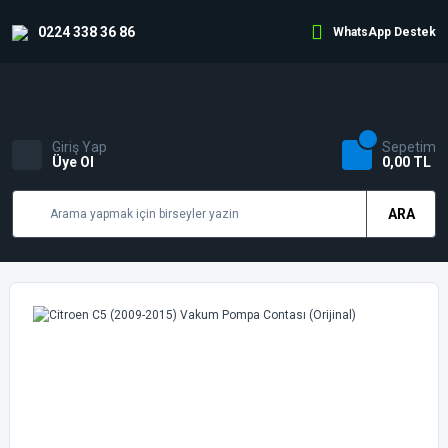
0224 338 36 86
WhatsApp Destek
Giriş Yap
Sepetim
Üye Ol
0,00 TL
ARA