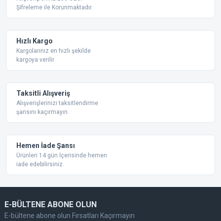
Şifreleme ile Korunmaktadır.
Ürün açıklamasında eksik bilgiler bulunuyor.
Ürün bilgilerinde hatalar bulunuyor.
Ürün fiyatı diğer sitelerden daha pahalı.
Hızlı Kargo
Bu ürüne benzer farklı alternatifler olmalı.
Kargolarınız en hızlı şekilde
kargoya verilir
Taksitli Alışveriş
Alışverişlerinizi taksitlendirme
şansını kaçırmayın.
Gönder
Hemen İade Şansı
Ürünleri 14 gün İçerisinde hemen
iade edebilirsiniz.
E-BÜLTENE ABONE OLUN
E-bültene abone olun Fırsatları Kaçırmayın