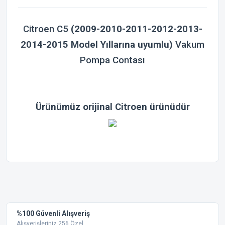
Citroen C5
(2009-2010-2011-2012-2013-
2014-2015 Model Yıllarına uyumlu)
Vakum
Pompa Contası
Ürünümüz orijinal Citroen ürünüdür
Bu ürünün fiyat bilgisi, resim, ürün açıklamalarında ve diğer
konularda yetersiz gördüğünüz noktaları öneri formunu
Bu ürüne ilk yorumu siz yapın!
kullanarak tarafımıza iletebilirsiniz.
Görüş ve önerileriniz için teşekkür ederiz.
Yorum Yaz
%100 Güvenli Alışveriş
Ürün resmi kalitesiz, bozuk veya görüntülenemiyor.
Alışverişleriniz 256 Özel