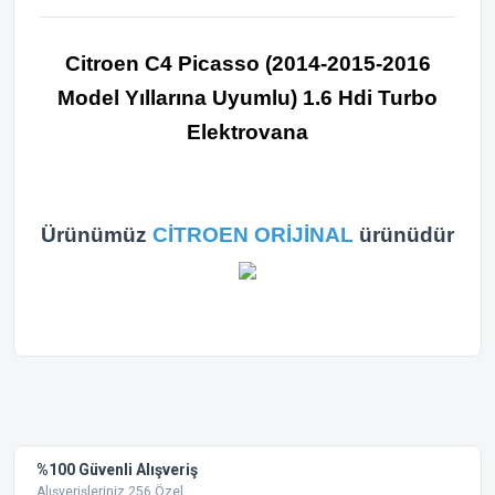
Citroen C4 Picasso (2014-2015-2016
Model Yıllarına Uyumlu
) 1.6 Hdi Turbo
Elektrovana
Ürünümüz
CİTROEN ORİJİNAL
ürünüdür
Bu ürünün fiyat bilgisi, resim, ürün açıklamalarında ve diğer
konularda yetersiz gördüğünüz noktaları öneri formunu
Bu ürüne ilk yorumu siz yapın!
kullanarak tarafımıza iletebilirsiniz.
Görüş ve önerileriniz için teşekkür ederiz.
Yorum Yaz
%100 Güvenli Alışveriş
Ürün resmi kalitesiz, bozuk veya görüntülenemiyor.
Alışverişleriniz 256 Özel