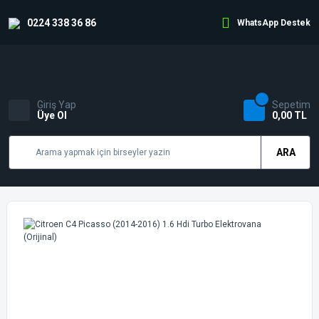
0224 338 36 86
WhatsApp Destek
Giriş Yap
Sepetim
Üye Ol
0,00 TL
ARA