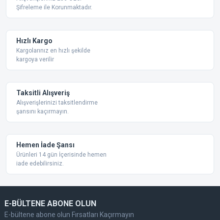
Şifreleme ile Korunmaktadır.
Ürün açıklamasında eksik bilgiler bulunuyor.
Ürün bilgilerinde hatalar bulunuyor.
Ürün fiyatı diğer sitelerden daha pahalı.
Hızlı Kargo
Bu ürüne benzer farklı alternatifler olmalı.
Kargolarınız en hızlı şekilde
kargoya verilir
Taksitli Alışveriş
Alışverişlerinizi taksitlendirme
şansını kaçırmayın.
Gönder
Hemen İade Şansı
Ürünleri 14 gün İçerisinde hemen
iade edebilirsiniz.
E-BÜLTENE ABONE OLUN
E-bültene abone olun Fırsatları Kaçırmayın