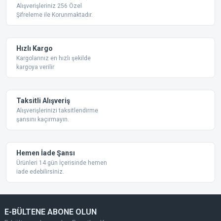
Ürün resmi kalitesiz, bozuk veya görüntülenemiyor.
Alışverişleriniz 256 Özel
Şifreleme ile Korunmaktadır.
Ürün açıklamasında eksik bilgiler bulunuyor.
Ürün bilgilerinde hatalar bulunuyor.
Ürün fiyatı diğer sitelerden daha pahalı.
Hızlı Kargo
Bu ürüne benzer farklı alternatifler olmalı.
Kargolarınız en hızlı şekilde
kargoya verilir
Taksitli Alışveriş
Alışverişlerinizi taksitlendirme
şansını kaçırmayın.
Gönder
Hemen İade Şansı
Ürünleri 14 gün İçerisinde hemen
iade edebilirsiniz.
E-BÜLTENE ABONE OLUN