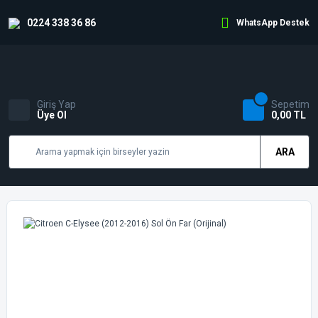
0224 338 36 86
WhatsApp Destek
Giriş Yap
Sepetim
Üye Ol
0,00 TL
ARA