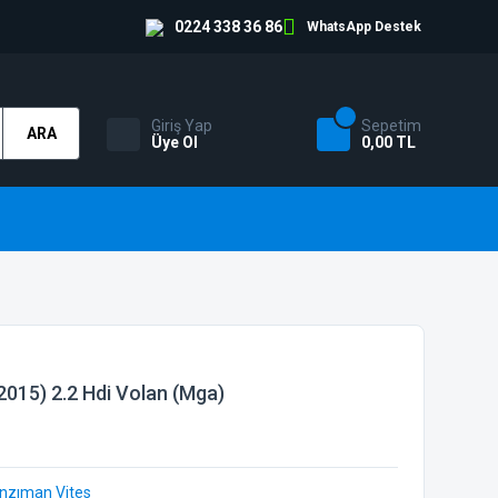
0224 338 36 86
WhatsApp Destek
Giriş Yap
Sepetim
ARA
Üye Ol
0,00 TL
015) 2.2 Hdi Volan (Mga)
anzıman Vites