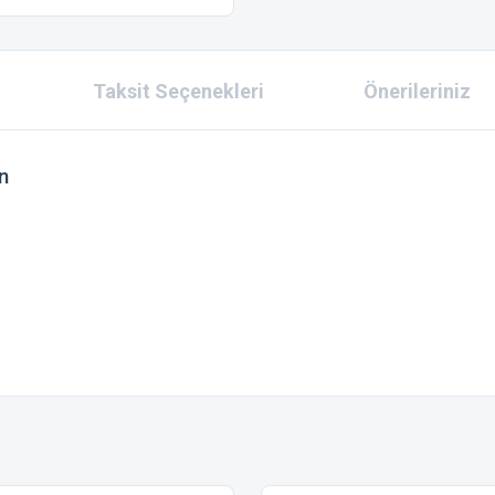
Taksit Seçenekleri
Önerileriniz
n
 konularda yetersiz gördüğünüz noktaları öneri formunu kullanarak tarafımıza ilet
Bu ürüne ilk yorumu siz yapın!