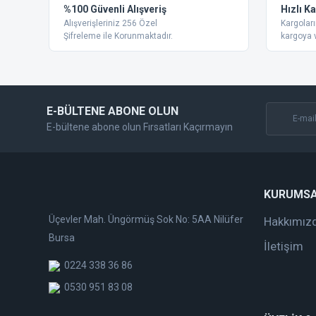
%100 Güvenli Alışveriş
Hızlı K
Ürün açıklamasında eksik bilgiler bulunuyor.
Alışverişleriniz 256 Özel
Kargoları
Ürün bilgilerinde hatalar bulunuyor.
Şifreleme ile Korunmaktadır.
kargoya v
Ürün fiyatı diğer sitelerden daha pahalı.
Bu ürüne benzer farklı alternatifler olmalı.
E-BÜLTENE ABONE OLUN
E-bültene abone olun Fırsatları Kaçırmayın
KURUMS
Üçevler Mah. Üngörmüş Sok No: 5AA Nilüfer
Hakkımız
Bursa
İletişim
0224 338 36 86
0530 951 83 08