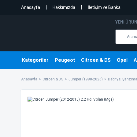
Anasayfa
Hakkımızda
İletişim ve Banka
YENI ÜRÜ
Kategoriler
Peugeot
Citroen & DS
Opel
A
Anasayfa
Citroen & DS
Jumper (1998-2025)
Debriyaj Şanzıma