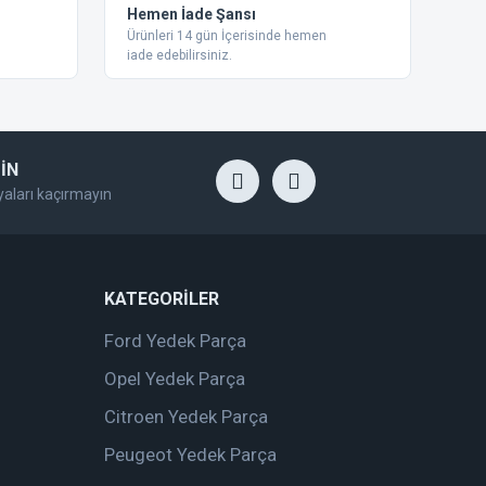
Hemen İade Şansı
Ürünleri 14 gün İçerisinde hemen
iade edebilirsiniz.
İN
yaları kaçırmayın
KATEGORİLER
Ford Yedek Parça
Opel Yedek Parça
Citroen Yedek Parça
Peugeot Yedek Parça