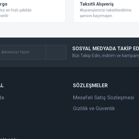
Yorum Yaz
argo
Taksitli Alışveriş
nız en hızlı şekilde
Alışverişlerinizi taksitlendirme
erilir
şansını kaçırmayın.
SOSYAL MEDYADA TAKİP ED
Bizi Takip Edin, indirim ve kampan
Gönder
AL
SÖZLEŞMELER
da
Mesafeli Satış Sözleşmesi
Gizlilik ve Güvenlik