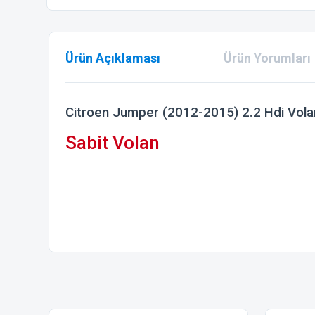
Ürün Açıklaması
Ürün Yorumları
Citroen Jumper (2012-2015) 2.2 Hdi Vola
Sabit Volan
Bu ürünün fiyat bilgisi, resim, ürün açıklamalarında ve diğer
Görüş ve önerileriniz için teşekkür ederiz.
Ürün resmi kalitesiz, bozuk veya görüntülenemiyor.