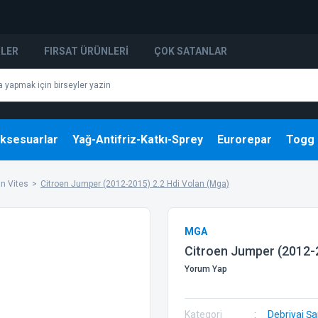
NLER
FIRSAT ÜRÜNLERI
ÇOK SATANLAR
ksesuarlar
Yağ-Antifriz-Katkı-Sprey
Eurorepar
Togg
n Vites
Citroen Jumper (2012-2015) 2.2 Hdi Volan (Mga)
MGA
Citroen Jumper (2012-2
Yorum Yap
Kategori
Debriyaj Ş