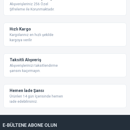
Ürün resmi kalitesiz, bozuk veya görüntülenemiyor.
Alışverişleriniz 256 Özel
Şifreleme ile Korunmaktadır.
Ürün açıklamasında eksik bilgiler bulunuyor.
Ürün bilgilerinde hatalar bulunuyor.
Ürün fiyatı diğer sitelerden daha pahalı.
Hızlı Kargo
Bu ürüne benzer farklı alternatifler olmalı.
Kargolarınız en hızlı şekilde
kargoya verilir
Taksitli Alışveriş
Alışverişlerinizi taksitlendirme
şansını kaçırmayın.
Gönder
Hemen İade Şansı
Ürünleri 14 gün İçerisinde hemen
iade edebilirsiniz.
E-BÜLTENE ABONE OLUN