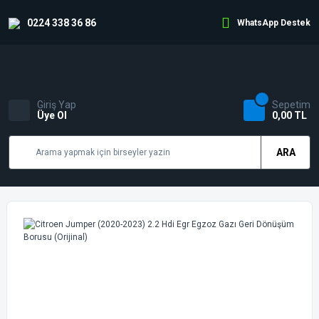
0224 338 36 86
WhatsApp Destek
Giriş Yap
Sepetim
Üye Ol
0,00 TL
ARA