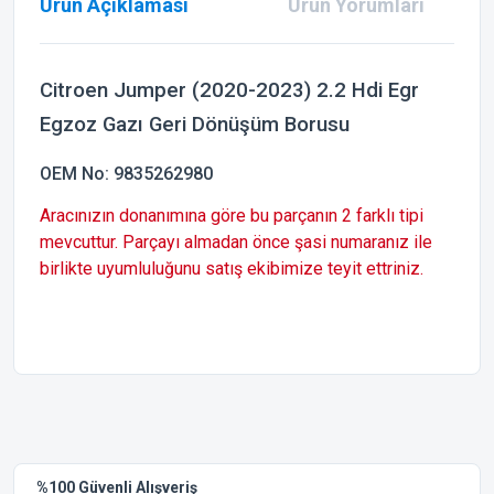
Ürün Açıklaması
Ürün Yorumları
Citroen Jumper (2020-2023) 2.2 Hdi Egr
Egzoz Gazı Geri Dönüşüm Borusu
OEM No: 9835262980
Aracınızın donanımına göre bu parçanın 2 farklı tipi
mevcuttur. Parçayı almadan önce şasi numaranız ile
birlikte uyumluluğunu satış ekibimize teyit ettriniz.
Bu ürünün fiyat bilgisi, resim, ürün açıklamalarında ve diğer
konularda yetersiz gördüğünüz noktaları öneri formunu
Bu ürüne ilk yorumu siz yapın!
kullanarak tarafımıza iletebilirsiniz.
Görüş ve önerileriniz için teşekkür ederiz.
Yorum Yaz
%100 Güvenli Alışveriş