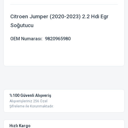
Citroen Jumper (2020-2023) 2.2 Hdi Egr
Soğutucu
OEM Numarası:
9820965980
Bu ürünün fiyat bilgisi, resim, ürün açıklamalarında ve diğer
konularda yetersiz gördüğünüz noktaları öneri formunu
Bu ürüne ilk yorumu siz yapın!
kullanarak tarafımıza iletebilirsiniz.
Görüş ve önerileriniz için teşekkür ederiz.
Yorum Yaz
%100 Güvenli Alışveriş
Ürün resmi kalitesiz, bozuk veya görüntülenemiyor.
Alışverişleriniz 256 Özel
Şifreleme ile Korunmaktadır.
Ürün açıklamasında eksik bilgiler bulunuyor.
Ürün bilgilerinde hatalar bulunuyor.
Ürün fiyatı diğer sitelerden daha pahalı.
Hızlı Kargo