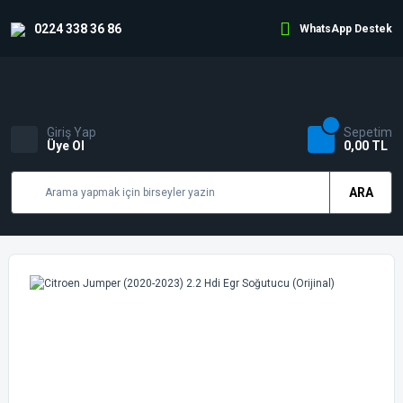
0224 338 36 86
WhatsApp Destek
Giriş Yap
Sepetim
Üye Ol
0,00 TL
ARA