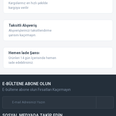
Bu ürüne benzer farklı alternatifler olmalı.
Kargolarınız en hızlı şekilde
kargoya verilir
Taksitli Alışveriş
Alışverişlerinizi taksitlendirme
şansını kaçırmayın.
Gönder
Hemen İade Şansı
Ürünleri 14 gün İçerisinde hemen
iade edebilirsiniz.
E-BÜLTENE ABONE OLUN
E-bültene abone olun Fırsatları Kaçırmayın
SOSYAL MEDYADA TAKİP EDİN