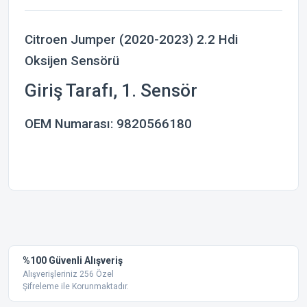
Citroen Jumper (2020-2023) 2.2 Hdi
Oksijen Sensörü
Giriş Tarafı, 1. Sensör
OEM Numarası:
9820566180
Bu ürünün fiyat bilgisi, resim, ürün açıklamalarında ve diğer
konularda yetersiz gördüğünüz noktaları öneri formunu
Bu ürüne ilk yorumu siz yapın!
kullanarak tarafımıza iletebilirsiniz.
Görüş ve önerileriniz için teşekkür ederiz.
Yorum Yaz
%100 Güvenli Alışveriş
Ürün resmi kalitesiz, bozuk veya görüntülenemiyor.
Alışverişleriniz 256 Özel
Şifreleme ile Korunmaktadır.
Ürün açıklamasında eksik bilgiler bulunuyor.