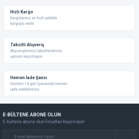
Ürün bilgilerinde hatalar bulunuyor.
Ürün fiyatı diğer sitelerden daha pahalı.
Hızlı Kargo
Bu ürüne benzer farklı alternatifler olmalı.
Kargolarınız en hızlı şekilde
kargoya verilir
Taksitli Alışveriş
Alışverişlerinizi taksitlendirme
şansını kaçırmayın.
Gönder
Hemen İade Şansı
Ürünleri 14 gün İçerisinde hemen
iade edebilirsiniz.
E-BÜLTENE ABONE OLUN
E-bültene abone olun Fırsatları Kaçırmayın