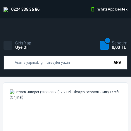
0224 338 36 86
WhatsApp Destek
Giriş Yap
Sepetim
Üye Ol
0,00 TL
ARA