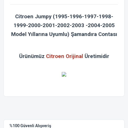
Citroen Jumpy (1995-1996-1997-1998-
1999-2000-2001-2002-2003 -2004-2005
Model Yıllarına Uyumlu) Şamandıra Contası
Ürünümüz
Citroen Orijinal
Üretimidir
Bu ürünün fiyat bilgisi, resim, ürün açıklamalarında ve diğer
konularda yetersiz gördüğünüz noktaları öneri formunu
Bu ürüne ilk yorumu siz yapın!
kullanarak tarafımıza iletebilirsiniz.
Görüş ve önerileriniz için teşekkür ederiz.
Yorum Yaz
%100 Güvenli Alışveriş