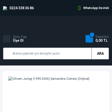
0224 338 36 86
WhatsApp Destek
Giriş Yap
Sepetim
Üye Ol
0,00 TL
ARA