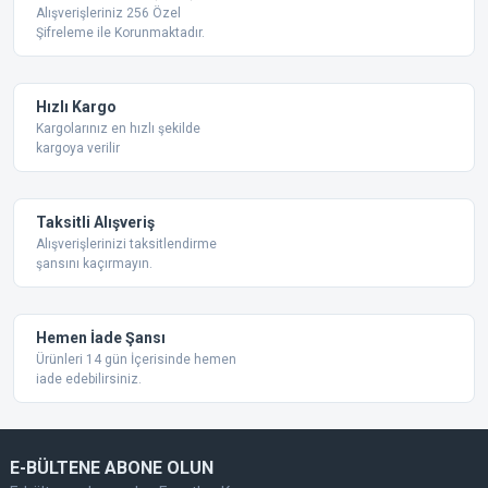
Ürün resmi kalitesiz, bozuk veya görüntülenemiyor.
Alışverişleriniz 256 Özel
Şifreleme ile Korunmaktadır.
Ürün açıklamasında eksik bilgiler bulunuyor.
Ürün bilgilerinde hatalar bulunuyor.
Ürün fiyatı diğer sitelerden daha pahalı.
Hızlı Kargo
Bu ürüne benzer farklı alternatifler olmalı.
Kargolarınız en hızlı şekilde
kargoya verilir
Taksitli Alışveriş
Alışverişlerinizi taksitlendirme
şansını kaçırmayın.
Gönder
Hemen İade Şansı
Ürünleri 14 gün İçerisinde hemen
iade edebilirsiniz.
E-BÜLTENE ABONE OLUN