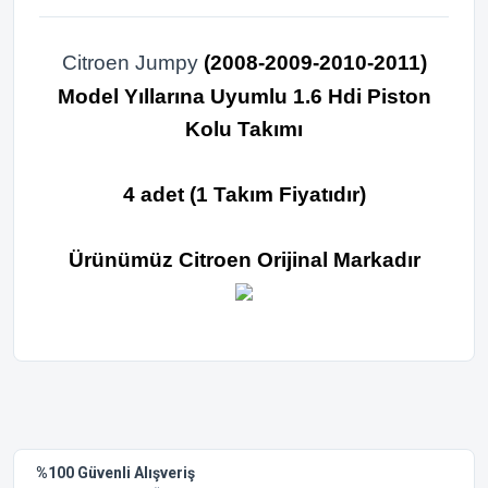
Citroen Jumpy
(2008-2009-2010-2011)
Model Yıllarına Uyumlu 1.6 Hdi Piston
Kolu Takımı
4 adet (1 Takım Fiyatıdır)
Ürünümüz Citroen Orijinal Markadır
Bu ürünün fiyat bilgisi, resim, ürün açıklamalarında ve diğer
konularda yetersiz gördüğünüz noktaları öneri formunu
Bu ürüne ilk yorumu siz yapın!
kullanarak tarafımıza iletebilirsiniz.
Görüş ve önerileriniz için teşekkür ederiz.
Yorum Yaz
%100 Güvenli Alışveriş
Ürün resmi kalitesiz, bozuk veya görüntülenemiyor.