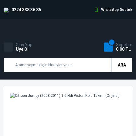
0224 338 36 86
WhatsApp Destek
Giriş Yap
Sepetim
Üye Ol
0,00 TL
ARA