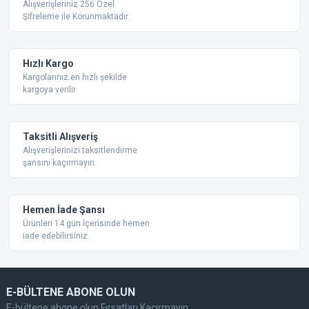
Alışverişleriniz 256 Özel
Şifreleme ile Korunmaktadır.
Ürün açıklamasında eksik bilgiler bulunuyor.
Ürün bilgilerinde hatalar bulunuyor.
Ürün fiyatı diğer sitelerden daha pahalı.
Hızlı Kargo
Bu ürüne benzer farklı alternatifler olmalı.
Kargolarınız en hızlı şekilde
kargoya verilir
Taksitli Alışveriş
Alışverişlerinizi taksitlendirme
şansını kaçırmayın.
Gönder
Hemen İade Şansı
Ürünleri 14 gün İçerisinde hemen
iade edebilirsiniz.
E-BÜLTENE ABONE OLUN
E-bültene abone olun Fırsatları Kaçırmayın