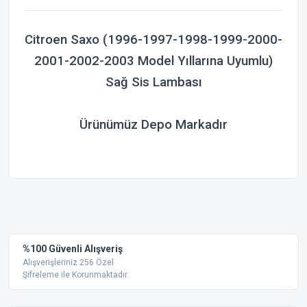
Citroen Saxo (1996-1997-1998-1999-2000-
2001-2002-2003 Model Yıllarına Uyumlu)
Sağ Sis Lambası
Ürünümüz Depo Markadır
Bu ürünün fiyat bilgisi, resim, ürün açıklamalarında ve diğer
konularda yetersiz gördüğünüz noktaları öneri formunu
Bu ürüne ilk yorumu siz yapın!
kullanarak tarafımıza iletebilirsiniz.
Görüş ve önerileriniz için teşekkür ederiz.
Yorum Yaz
%100 Güvenli Alışveriş
Ürün resmi kalitesiz, bozuk veya görüntülenemiyor.
Alışverişleriniz 256 Özel
Şifreleme ile Korunmaktadır.
Ürün açıklamasında eksik bilgiler bulunuyor.
Ürün bilgilerinde hatalar bulunuyor.