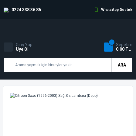
0224 338 36 86
WhatsApp Destek
Giriş Yap
Sepetim
Üye Ol
0,00 TL
ARA