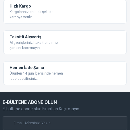
Ürün fiyatı diğer sitelerden daha pahalı.
Hızlı Kargo
Bu ürüne benzer farklı alternatifler olmalı.
Kargolarınız en hızlı şekilde
kargoya verilir
Taksitli Alışveriş
Alışverişlerinizi taksitlendirme
şansını kaçırmayın.
Gönder
Hemen İade Şansı
Ürünleri 14 gün İçerisinde hemen
iade edebilirsiniz.
E-BÜLTENE ABONE OLUN
E-bültene abone olun Fırsatları Kaçırmayın