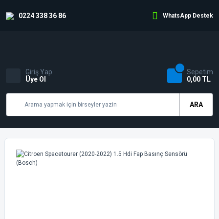
0224 338 36 86
WhatsApp Destek
Giriş Yap
Sepetim
Üye Ol
0,00 TL
ARA