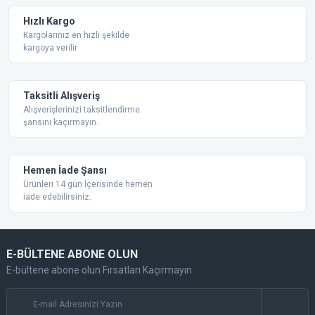
Ürün fiyatı diğer sitelerden daha pahalı.
Hızlı Kargo
Bu ürüne benzer farklı alternatifler olmalı.
Kargolarınız en hızlı şekilde
kargoya verilir
Taksitli Alışveriş
Alışverişlerinizi taksitlendirme
şansını kaçırmayın.
Gönder
Hemen İade Şansı
Ürünleri 14 gün İçerisinde hemen
iade edebilirsiniz.
E-BÜLTENE ABONE OLUN
E-bültene abone olun Fırsatları Kaçırmayın