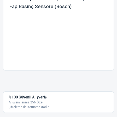
Fap Basınç Sensörü (Bosch)
Bu ürünün fiyat bilgisi, resim, ürün açıklamalarında ve diğer
konularda yetersiz gördüğünüz noktaları öneri formunu
Bu ürüne ilk yorumu siz yapın!
kullanarak tarafımıza iletebilirsiniz.
Görüş ve önerileriniz için teşekkür ederiz.
Yorum Yaz
%100 Güvenli Alışveriş
Ürün resmi kalitesiz, bozuk veya görüntülenemiyor.
Alışverişleriniz 256 Özel
Şifreleme ile Korunmaktadır.
Ürün açıklamasında eksik bilgiler bulunuyor.
Ürün bilgilerinde hatalar bulunuyor.