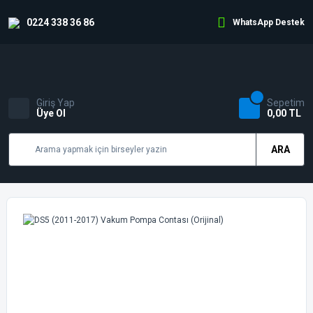
0224 338 36 86
WhatsApp Destek
Giriş Yap
Sepetim
Üye Ol
0,00 TL
ARA