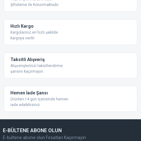
Şifreleme ile Korunmaktadır.
Ürün açıklamasında eksik bilgiler bulunuyor.
Ürün bilgilerinde hatalar bulunuyor.
Ürün fiyatı diğer sitelerden daha pahalı.
Hızlı Kargo
Bu ürüne benzer farklı alternatifler olmalı.
Kargolarınız en hızlı şekilde
kargoya verilir
Taksitli Alışveriş
Alışverişlerinizi taksitlendirme
şansını kaçırmayın.
Gönder
Hemen İade Şansı
Ürünleri 14 gün İçerisinde hemen
iade edebilirsiniz.
E-BÜLTENE ABONE OLUN
E-bültene abone olun Fırsatları Kaçırmayın