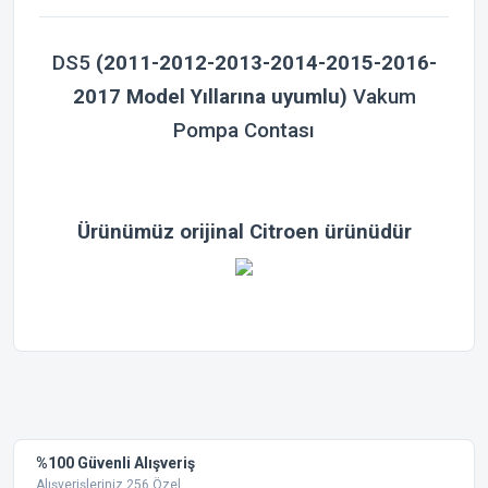
DS5
(2011-2012-2013-2014-2015-2016-
2017 Model Yıllarına uyumlu)
Vakum
Pompa Contası
Ürünümüz orijinal Citroen ürünüdür
Bu ürünün fiyat bilgisi, resim, ürün açıklamalarında ve diğer
konularda yetersiz gördüğünüz noktaları öneri formunu
Bu ürüne ilk yorumu siz yapın!
kullanarak tarafımıza iletebilirsiniz.
Görüş ve önerileriniz için teşekkür ederiz.
Yorum Yaz
%100 Güvenli Alışveriş
Ürün resmi kalitesiz, bozuk veya görüntülenemiyor.
Alışverişleriniz 256 Özel