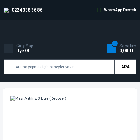
0224 338 36 86
WhatsApp Destek
Giriş Yap
Sepetim
Üye Ol
0,00 TL
ARA