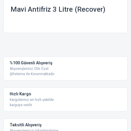
Mavi Antifriz 3 Litre (Recover)
Bu ürünün fiyat bilgisi, resim, ürün açıklamalarında ve diğer
konularda yetersiz gördüğünüz noktaları öneri formunu
Bu ürüne ilk yorumu siz yapın!
kullanarak tarafımıza iletebilirsiniz.
Görüş ve önerileriniz için teşekkür ederiz.
Yorum Yaz
%100 Güvenli Alışveriş
Ürün resmi kalitesiz, bozuk veya görüntülenemiyor.
Alışverişleriniz 256 Özel
Şifreleme ile Korunmaktadır.
Ürün açıklamasında eksik bilgiler bulunuyor.
Ürün bilgilerinde hatalar bulunuyor.
Ürün fiyatı diğer sitelerden daha pahalı.
Hızlı Kargo
Bu ürüne benzer farklı alternatifler olmalı.
Kargolarınız en hızlı şekilde
kargoya verilir
Taksitli Alışveriş
Alışverişlerinizi taksitlendirme