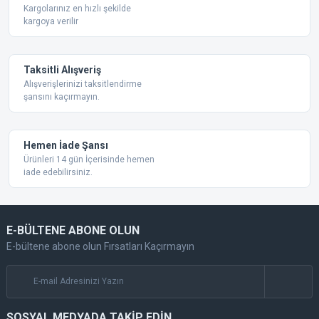
Bu ürüne benzer farklı alternatifler olmalı.
Kargolarınız en hızlı şekilde
kargoya verilir
Taksitli Alışveriş
Alışverişlerinizi taksitlendirme
şansını kaçırmayın.
Gönder
Hemen İade Şansı
Ürünleri 14 gün İçerisinde hemen
iade edebilirsiniz.
E-BÜLTENE ABONE OLUN
E-bültene abone olun Fırsatları Kaçırmayın
SOSYAL MEDYADA TAKİP EDİN