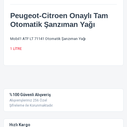
Peugeot-Citroen Onaylı Tam
Otomatik Şanzıman Yağı
Mobil1 ATF LT 71141 Otomatik Şanzıman Yağı
1 LİTRE
Bu ürünün fiyat bilgisi, resim, ürün açıklamalarında ve diğer
konularda yetersiz gördüğünüz noktaları öneri formunu
Bu ürüne ilk yorumu siz yapın!
kullanarak tarafımıza iletebilirsiniz.
Görüş ve önerileriniz için teşekkür ederiz.
Yorum Yaz
%100 Güvenli Alışveriş
Ürün resmi kalitesiz, bozuk veya görüntülenemiyor.
Alışverişleriniz 256 Özel
Şifreleme ile Korunmaktadır.
Ürün açıklamasında eksik bilgiler bulunuyor.
Ürün bilgilerinde hatalar bulunuyor.
Ürün fiyatı diğer sitelerden daha pahalı.
Hızlı Kargo