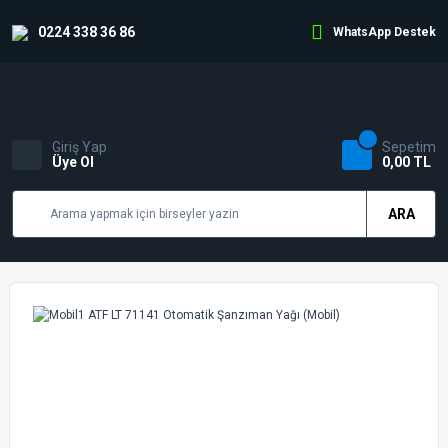
0224 338 36 86
WhatsApp Destek
Giriş Yap
Sepetim
Üye Ol
0,00 TL
ARA