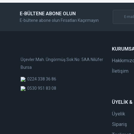
E-BÜLTENE ABONE OLUN
E-bültene abone olun Fırsatları Kaçırmayın
KURUMS
Üçevler Mah. Üngörmüş Sok No: 5AA Nilüfer
Hakkımız
Bursa
İletişim
0224 338 36 86
0530 951 83 08
ÜYELİK &
Üyelik
Sipariş