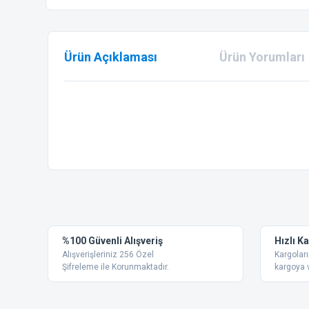
Ürün Açıklaması
Ürün Yorumları
Bu ürünün fiyat bilgisi, resim, ürün açıklamalarında ve diğer
Görüş ve önerileriniz için teşekkür ederiz.
Ürün resmi kalitesiz, bozuk veya görüntülenemiyor.
%100 Güvenli Alışveriş
Hızlı K
Ürün açıklamasında eksik bilgiler bulunuyor.
Alışverişleriniz 256 Özel
Kargoları
Ürün bilgilerinde hatalar bulunuyor.
Şifreleme ile Korunmaktadır.
kargoya v
Ürün fiyatı diğer sitelerden daha pahalı.
Bu ürüne benzer farklı alternatifler olmalı.