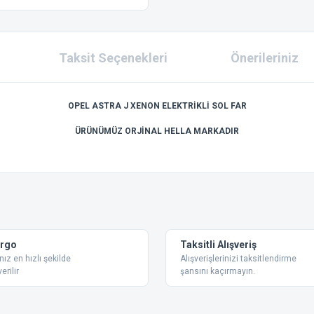
Taksit Seçenekleri
Önerileriniz
OPEL ASTRA J XENON ELEKTRİKLİ SOL FAR
ÜRÜNÜMÜZ ORJİNAL HELLA MARKADIR
 konularda yetersiz gördüğünüz noktaları öneri formunu kullanarak tarafımıza ilet
Bu ürüne ilk yorumu siz yapın!
Yorum Yaz
argo
Taksitli Alışveriş
nız en hızlı şekilde
Alışverişlerinizi taksitlendirme
erilir
şansını kaçırmayın.