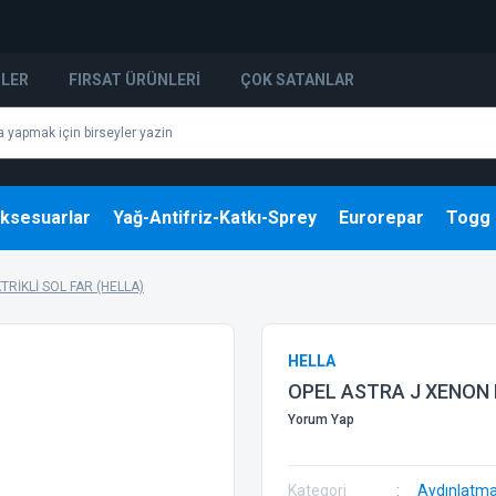
NLER
FIRSAT ÜRÜNLERI
ÇOK SATANLAR
ksesuarlar
Yağ-Antifriz-Katkı-Sprey
Eurorepar
Togg
RİKLİ SOL FAR (HELLA)
HELLA
OPEL ASTRA J XENON 
Yorum Yap
Kategori
Aydınlatm