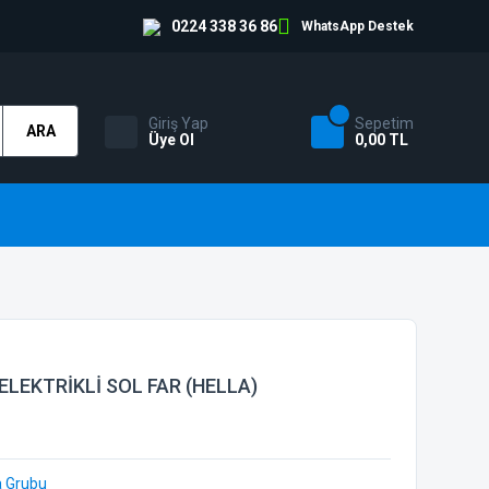
0224 338 36 86
WhatsApp Destek
Giriş Yap
Sepetim
ARA
Üye Ol
0,00 TL
ELEKTRİKLİ SOL FAR (HELLA)
a Grubu