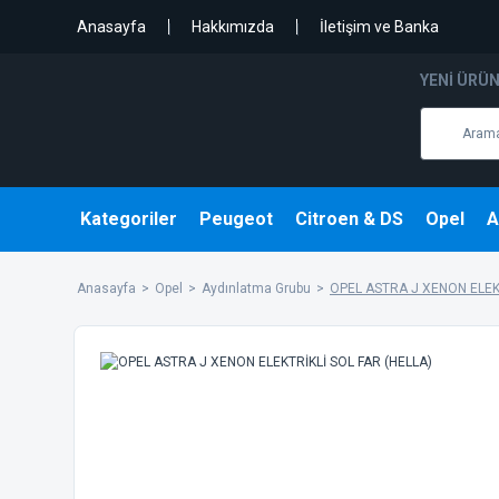
Anasayfa
Hakkımızda
İletişim ve Banka
YENI ÜRÜ
Kategoriler
Peugeot
Citroen & DS
Opel
A
Anasayfa
Opel
Aydınlatma Grubu
OPEL ASTRA J XENON ELEKT