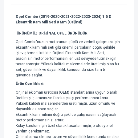
Opel Combo (2019-2020-2021-2022-2023-2024
) 1.5 D
Eksantrik Kam Mili Seti 8 Mm (Orijinal)
ÜRÜNÜMÜZ ORİJİNAL OPEL ÜRÜNÜDÜR
.
Opel Combo'nuzun motorunun güçlü ve verimli çalışması için
eksantrik kam mili seti gibi önemli parçaların doğru şekilde
işlev görmesi kritiktir. Orijinal Eksantrik Kam Mili Seti,
aracınızın motor performansını en üst seviyede tutmak için
tasarlanmıştır. Yüksek kaliteli malzemelerle üretilmiş olan bu
set, güvenilirlik ve dayanıklılık konusunda size tam bir
güvence sağlar.
Ürün Özellikleri:
Orijinal ekipman üreticisi (OEM) standartlarına uygun olarak
üretilmiştir, aracınızın fabrika çıkışı performansını korur.
Yüksek kaliteli malzemelerden üretilmiştir, uzun ömürlü ve
dayanıklı kullanım sağlar.
Eksantrik kam milinin doğru şekilde çalışmasını sağlayarak
motor performansınızı artırır.
Kolay kurulum için özel olarak tasarlanmıştır, profesyonel
yardım gerektirmez.
Orijinal parça olması, uyum ve güvenilirlik konusunda endişe