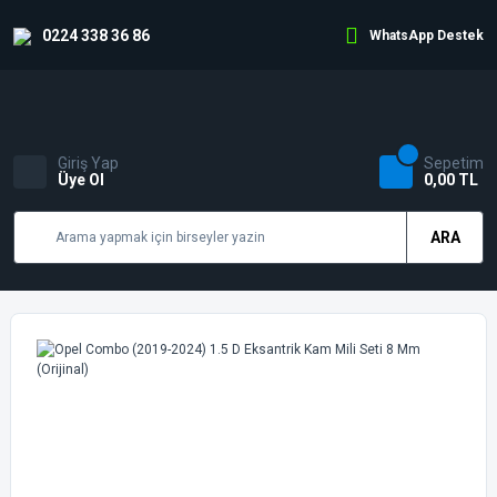
0224 338 36 86
WhatsApp Destek
Giriş Yap
Sepetim
Üye Ol
0,00 TL
ARA