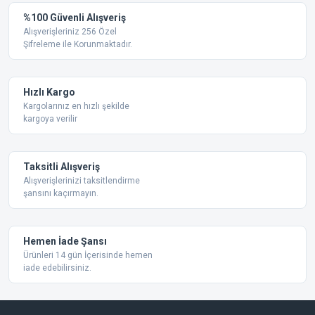
Yorum Yaz
%100 Güvenli Alışveriş
Ürün resmi kalitesiz, bozuk veya görüntülenemiyor.
Alışverişleriniz 256 Özel
Şifreleme ile Korunmaktadır.
Ürün açıklamasında eksik bilgiler bulunuyor.
Ürün bilgilerinde hatalar bulunuyor.
Ürün fiyatı diğer sitelerden daha pahalı.
Hızlı Kargo
Bu ürüne benzer farklı alternatifler olmalı.
Kargolarınız en hızlı şekilde
kargoya verilir
Taksitli Alışveriş
Alışverişlerinizi taksitlendirme
şansını kaçırmayın.
Gönder
Hemen İade Şansı
Ürünleri 14 gün İçerisinde hemen
iade edebilirsiniz.