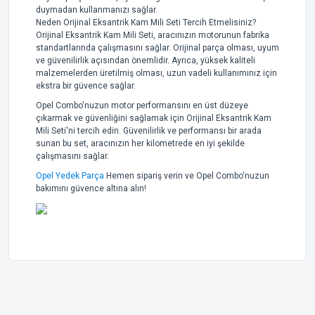
duymadan kullanmanızı sağlar.
Neden Orijinal Eksantrik Kam Mili Seti Tercih Etmelisiniz?
Orijinal Eksantrik Kam Mili Seti, aracınızın motorunun fabrika
standartlarında çalışmasını sağlar. Orijinal parça olması, uyum
ve güvenilirlik açısından önemlidir. Ayrıca, yüksek kaliteli
malzemelerden üretilmiş olması, uzun vadeli kullanımınız için
ekstra bir güvence sağlar.
Opel Combo'nuzun motor performansını en üst düzeye
çıkarmak ve güvenliğini sağlamak için Orijinal Eksantrik Kam
Mili Seti'ni tercih edin. Güvenilirlik ve performansı bir arada
sunan bu set, aracınızın her kilometrede en iyi şekilde
çalışmasını sağlar.
Opel Yedek Parça
Hemen sipariş verin ve Opel Combo'nuzun
bakımını güvence altına alın!
Bu ürünün fiyat bilgisi, resim, ürün açıklamalarında ve diğer
konularda yetersiz gördüğünüz noktaları öneri formunu
Bu ürüne ilk yorumu siz yapın!
kullanarak tarafımıza iletebilirsiniz.
Görüş ve önerileriniz için teşekkür ederiz.