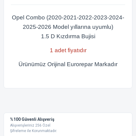
Opel Combo (2020-2021-2022-2023-2024-
2025-2026 Model yıllarına uyumlu)
1.5 D Kızdırma Bujisi
1 adet fiyatıdır
Ürünümüz Orijinal Eurorepar Markadır
Bu ürünün fiyat bilgisi, resim, ürün açıklamalarında ve diğer
konularda yetersiz gördüğünüz noktaları öneri formunu
Bu ürüne ilk yorumu siz yapın!
kullanarak tarafımıza iletebilirsiniz.
Görüş ve önerileriniz için teşekkür ederiz.
Yorum Yaz
%100 Güvenli Alışveriş
Ürün resmi kalitesiz, bozuk veya görüntülenemiyor.
Alışverişleriniz 256 Özel
Şifreleme ile Korunmaktadır.
Ürün açıklamasında eksik bilgiler bulunuyor.