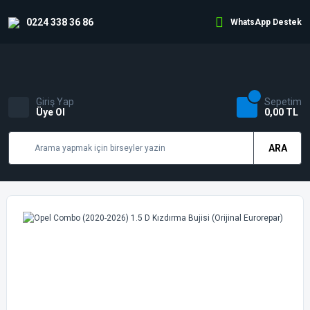
0224 338 36 86
WhatsApp Destek
Giriş Yap
Sepetim
Üye Ol
0,00 TL
ARA