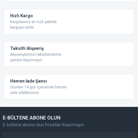
Ürün bilgilerinde hatalar bulunuyor.
Ürün fiyatı diğer sitelerden daha pahalı.
Hızlı Kargo
Bu ürüne benzer farklı alternatifler olmalı.
Kargolarınız en hızlı şekilde
kargoya verilir
Taksitli Alışveriş
Alışverişlerinizi taksitlendirme
şansını kaçırmayın.
Gönder
Hemen İade Şansı
Ürünleri 14 gün İçerisinde hemen
iade edebilirsiniz.
E-BÜLTENE ABONE OLUN
E-bültene abone olun Fırsatları Kaçırmayın