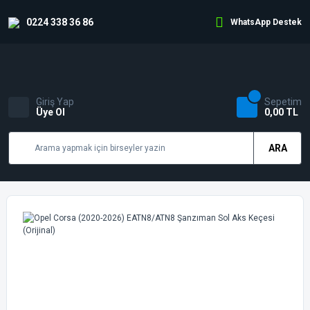
0224 338 36 86
WhatsApp Destek
Giriş Yap
Sepetim
Üye Ol
0,00 TL
ARA