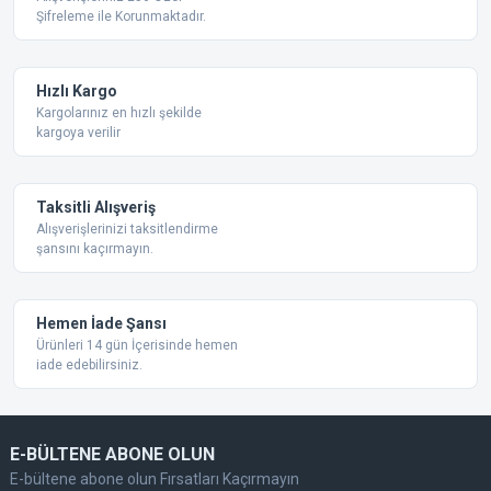
Şifreleme ile Korunmaktadır.
Ürün açıklamasında eksik bilgiler bulunuyor.
Ürün bilgilerinde hatalar bulunuyor.
Ürün fiyatı diğer sitelerden daha pahalı.
Hızlı Kargo
Bu ürüne benzer farklı alternatifler olmalı.
Kargolarınız en hızlı şekilde
kargoya verilir
Taksitli Alışveriş
Alışverişlerinizi taksitlendirme
şansını kaçırmayın.
Gönder
Hemen İade Şansı
Ürünleri 14 gün İçerisinde hemen
iade edebilirsiniz.
E-BÜLTENE ABONE OLUN
E-bültene abone olun Fırsatları Kaçırmayın