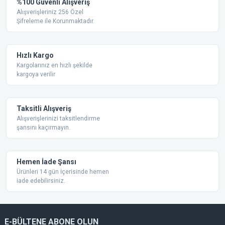
Yorum Yaz
%100 Güvenli Alışveriş
Ürün resmi kalitesiz, bozuk veya görüntülenemiyor.
Alışverişleriniz 256 Özel
Şifreleme ile Korunmaktadır.
Ürün açıklamasında eksik bilgiler bulunuyor.
Ürün bilgilerinde hatalar bulunuyor.
Ürün fiyatı diğer sitelerden daha pahalı.
Hızlı Kargo
Bu ürüne benzer farklı alternatifler olmalı.
Kargolarınız en hızlı şekilde
kargoya verilir
Taksitli Alışveriş
Alışverişlerinizi taksitlendirme
şansını kaçırmayın.
Gönder
Hemen İade Şansı
Ürünleri 14 gün İçerisinde hemen
iade edebilirsiniz.
E-BÜLTENE ABONE OLUN