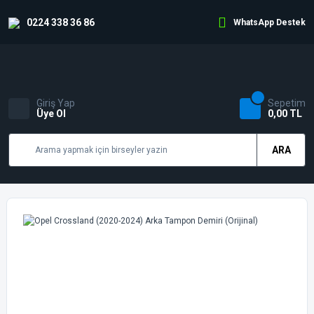
0224 338 36 86
WhatsApp Destek
Giriş Yap
Sepetim
Üye Ol
0,00 TL
ARA