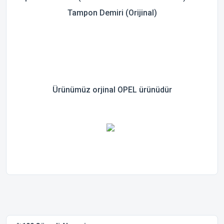
Tampon Demiri (Orijinal)
Ürünümüz orjinal OPEL ürünüdür
Bu ürünün fiyat bilgisi, resim, ürün açıklamalarında ve diğer
konularda yetersiz gördüğünüz noktaları öneri formunu
Bu ürüne ilk yorumu siz yapın!
kullanarak tarafımıza iletebilirsiniz.
Görüş ve önerileriniz için teşekkür ederiz.