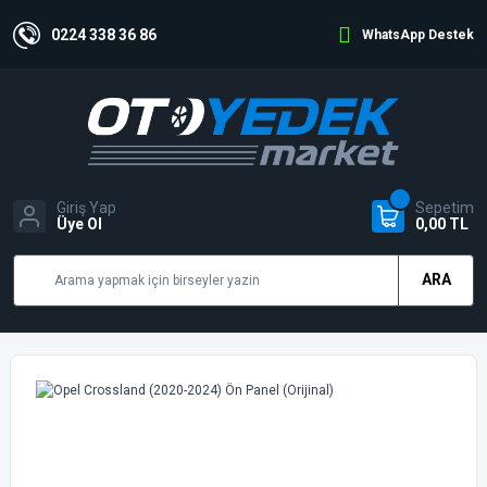
0224 338 36 86
WhatsApp Destek
Giriş Yap
Sepetim
Üye Ol
0,00 TL
ARA