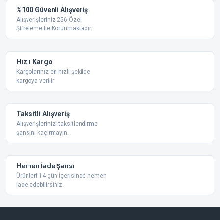
Yorum Yaz
%100 Güvenli Alışveriş
Ürün resmi kalitesiz, bozuk veya görüntülenemiyor.
Alışverişleriniz 256 Özel
Şifreleme ile Korunmaktadır.
Ürün açıklamasında eksik bilgiler bulunuyor.
Ürün bilgilerinde hatalar bulunuyor.
Ürün fiyatı diğer sitelerden daha pahalı.
Hızlı Kargo
Bu ürüne benzer farklı alternatifler olmalı.
Kargolarınız en hızlı şekilde
kargoya verilir
Taksitli Alışveriş
Alışverişlerinizi taksitlendirme
şansını kaçırmayın.
Gönder
Hemen İade Şansı
Ürünleri 14 gün İçerisinde hemen
iade edebilirsiniz.