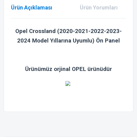
Ürün Açıklaması
Ürün Yorumları
Opel Crossland (2020-2021-2022-2023-
2024 Model Yıllarına Uyumlu) Ön Panel
Ürünümüz orjinal OPEL ürünüdür
Bu ürünün fiyat bilgisi, resim, ürün açıklamalarında ve diğer
konularda yetersiz gördüğünüz noktaları öneri formunu
Bu ürüne ilk yorumu siz yapın!
kullanarak tarafımıza iletebilirsiniz.
Görüş ve önerileriniz için teşekkür ederiz.