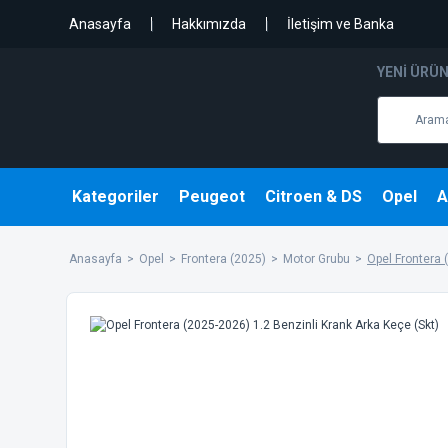
Anasayfa
Hakkımızda
İletişim ve Banka
YENI ÜRÜ
Kategoriler
Peugeot
Citroen & DS
Opel
A
Anasayfa
Opel
Frontera (2025)
Motor Grubu
Opel Frontera 