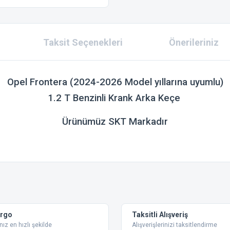
Taksit Seçenekleri
Önerileriniz
Opel Frontera (2024-2026 Model yıllarına uyumlu)
1.2 T Benzinli Krank Arka Keçe
Ürünümüz SKT Markadır
 konularda yetersiz gördüğünüz noktaları öneri formunu kullanarak tarafımıza ilet
Bu ürüne ilk yorumu siz yapın!
Yorum Yaz
argo
Taksitli Alışveriş
nız en hızlı şekilde
Alışverişlerinizi taksitlendirme