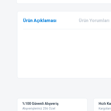
Ürün Açıklaması
Ürün Yorumları
Bu ürünün fiyat bilgisi, resim, ürün açıklamalarında ve diğer
Görüş ve önerileriniz için teşekkür ederiz.
Ürün resmi kalitesiz, bozuk veya görüntülenemiyor.
%100 Güvenli Alışveriş
Hızlı K
Ürün açıklamasında eksik bilgiler bulunuyor.
Alışverişleriniz 256 Özel
Kargoları