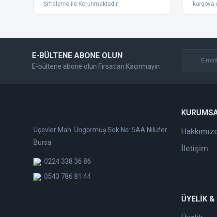
Ürün bilgilerinde hatalar bulunuyor.
Şifreleme ile Korunmaktadır.
kargoya v
Ürün fiyatı diğer sitelerden daha pahalı.
Bu ürüne benzer farklı alternatifler olmalı.
E-BÜLTENE ABONE OLUN
E-bültene abone olun Fırsatları Kaçırmayın
KURUMS
Üçevler Mah. Üngörmüş Sok No: 5AA Nilüfer
Hakkımız
Bursa
İletişim
0224 338 36 86
0543 786 81 44
ÜYELİK &