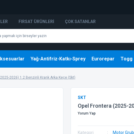
NLER
FIRSAT ÜRÜNLERI
ÇOK SATANLAR
ksesuarlar
Yağ-Antifriz-Katkı-Sprey
Eurorepar
Togg
(2025-2026) 1.2 Benzinli Krank Arka Keçe (Skt)
SKT
Opel Frontera (2025-20
Yorum Yap
Kategori
Motor Gru