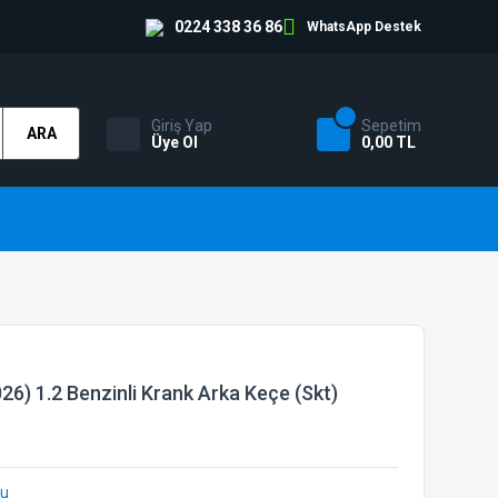
0224 338 36 86
WhatsApp Destek
Giriş Yap
Sepetim
ARA
Üye Ol
0,00 TL
26) 1.2 Benzinli Krank Arka Keçe (Skt)
bu