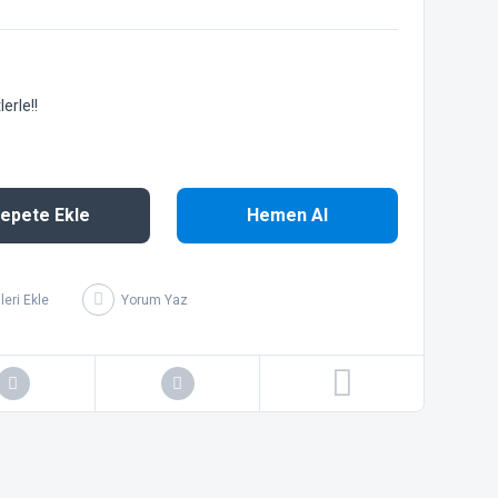
erle!!
epete Ekle
Hemen Al
Yorum Yaz