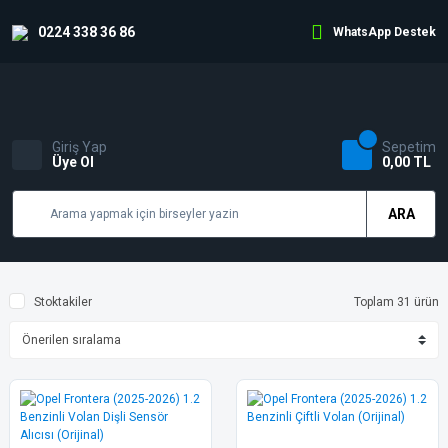
0224 338 36 86
WhatsApp Destek
Giriş Yap
Sepetim
Üye Ol
0,00 TL
ARA
Stoktakiler
Toplam 31 ürün