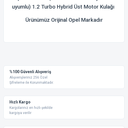
uyumlu) 1.2 Turbo Hybrid Üst Motor Kulağı
Ürünümüz Orijinal
Opel
Markadır
Bu ürünün fiyat bilgisi, resim, ürün açıklamalarında ve diğer
konularda yetersiz gördüğünüz noktaları öneri formunu
Bu ürüne ilk yorumu siz yapın!
kullanarak tarafımıza iletebilirsiniz.
Görüş ve önerileriniz için teşekkür ederiz.
Yorum Yaz
%100 Güvenli Alışveriş
Ürün resmi kalitesiz, bozuk veya görüntülenemiyor.
Alışverişleriniz 256 Özel
Şifreleme ile Korunmaktadır.
Ürün açıklamasında eksik bilgiler bulunuyor.
Ürün bilgilerinde hatalar bulunuyor.
Ürün fiyatı diğer sitelerden daha pahalı.
Hızlı Kargo
Bu ürüne benzer farklı alternatifler olmalı.
Kargolarınız en hızlı şekilde
kargoya verilir