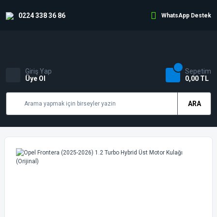
0224 338 36 86
WhatsApp Destek
Giriş Yap
Sepetim
Üye Ol
0,00 TL
ARA