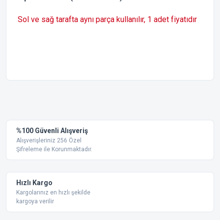
Sol ve sağ tarafta aynı parça kullanılır, 1 adet fiyatıdır
Bu ürünün fiyat bilgisi, resim, ürün açıklamalarında ve diğer
konularda yetersiz gördüğünüz noktaları öneri formunu
Bu ürüne ilk yorumu siz yapın!
kullanarak tarafımıza iletebilirsiniz.
Görüş ve önerileriniz için teşekkür ederiz.
Yorum Yaz
%100 Güvenli Alışveriş
Ürün resmi kalitesiz, bozuk veya görüntülenemiyor.
Alışverişleriniz 256 Özel
Şifreleme ile Korunmaktadır.
Ürün açıklamasında eksik bilgiler bulunuyor.
Ürün bilgilerinde hatalar bulunuyor.
Ürün fiyatı diğer sitelerden daha pahalı.
Hızlı Kargo
Bu ürüne benzer farklı alternatifler olmalı.
Kargolarınız en hızlı şekilde
kargoya verilir