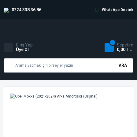
0224 338 36 86
WhatsApp Destek
Giriş Yap
Sepetim
Üye Ol
0,00 TL
ARA