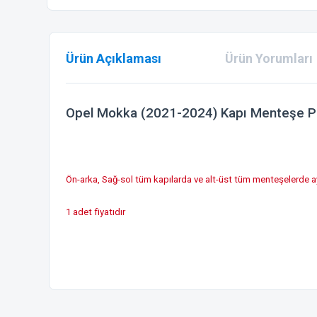
Ürün Açıklaması
Ürün Yorumları
Opel Mokka (2021-2024) Kapı Menteşe P
Ön-arka, Sağ-sol tüm kapılarda ve alt-üst tüm menteşelerde ayn
1 adet fiyatıdır
Bu ürünün fiyat bilgisi, resim, ürün açıklamalarında ve diğer
Görüş ve önerileriniz için teşekkür ederiz.