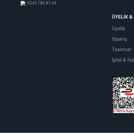
0543 786 81 44
ÜYELİK &
Üyelik
Sipariş
Teslimat
İptal & İa
web tasarım