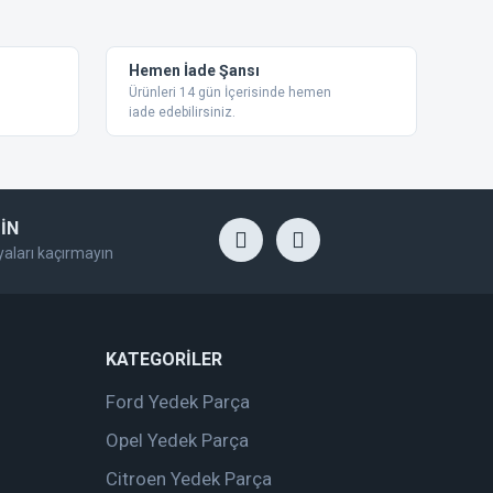
Hemen İade Şansı
Ürünleri 14 gün İçerisinde hemen
iade edebilirsiniz.
İN
yaları kaçırmayın
KATEGORİLER
Ford Yedek Parça
Opel Yedek Parça
Citroen Yedek Parça