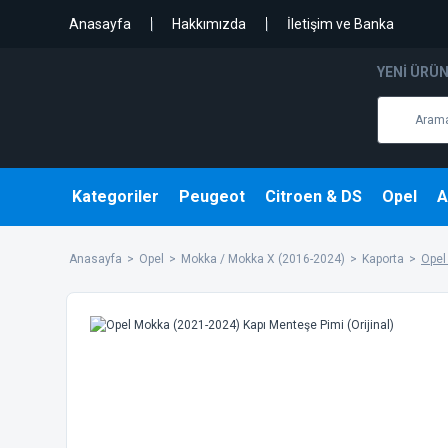
Anasayfa
Hakkımızda
İletişim ve Banka
YENI ÜRÜ
Kategoriler
Peugeot
Citroen & DS
Opel
A
Anasayfa
Opel
Mokka / Mokka X (2016-2024)
Kaporta
Opel