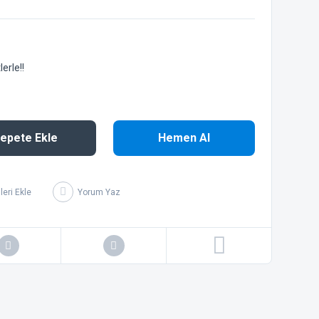
erle!!
epete Ekle
Hemen Al
Yorum Yaz