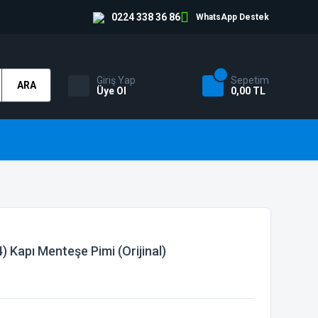
0224 338 36 86
WhatsApp Destek
Giriş Yap
Sepetim
ARA
Üye Ol
0,00 TL
 Kapı Menteşe Pimi (Orijinal)