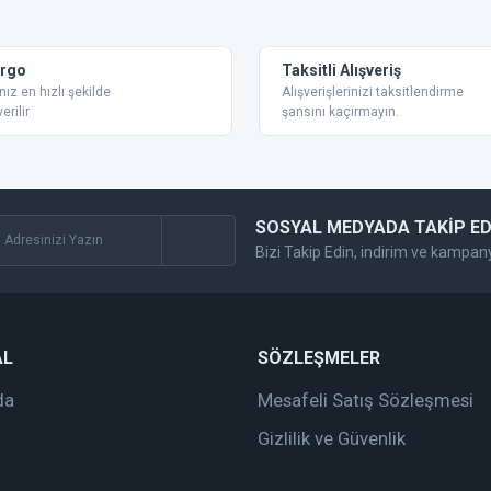
Bu ürüne ilk yorumu siz yapın!
Yorum Yaz
argo
Taksitli Alışveriş
nız en hızlı şekilde
Alışverişlerinizi taksitlendirme
erilir
şansını kaçırmayın.
SOSYAL MEDYADA TAKİP ED
Bizi Takip Edin, indirim ve kampan
Gönder
AL
SÖZLEŞMELER
da
Mesafeli Satış Sözleşmesi
Gizlilik ve Güvenlik