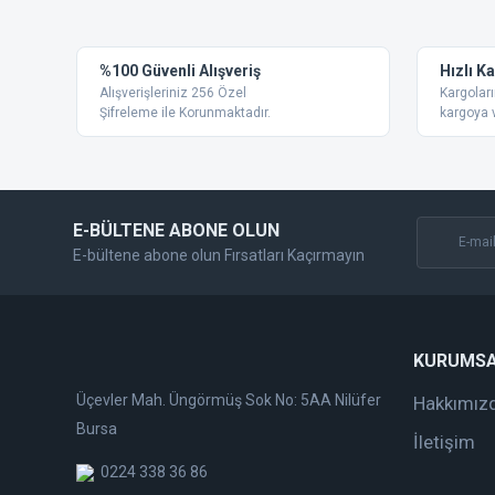
Ürün resmi kalitesiz, bozuk veya görüntülenemiyor.
%100 Güvenli Alışveriş
Hızlı K
Ürün açıklamasında eksik bilgiler bulunuyor.
Alışverişleriniz 256 Özel
Kargoları
Ürün bilgilerinde hatalar bulunuyor.
Şifreleme ile Korunmaktadır.
kargoya v
Ürün fiyatı diğer sitelerden daha pahalı.
Bu ürüne benzer farklı alternatifler olmalı.
E-BÜLTENE ABONE OLUN
E-bültene abone olun Fırsatları Kaçırmayın
KURUMS
Üçevler Mah. Üngörmüş Sok No: 5AA Nilüfer
Hakkımız
Bursa
İletişim
0224 338 36 86