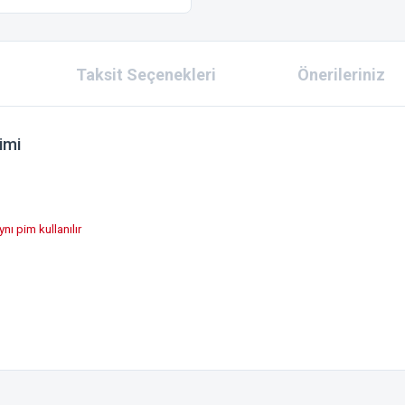
Taksit Seçenekleri
Önerileriniz
imi
ı pim kullanılır
 konularda yetersiz gördüğünüz noktaları öneri formunu kullanarak tarafımıza ilet