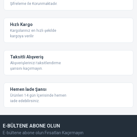
Şifreleme ile Korunmaktadır.
Ürün açıklamasında eksik bilgiler bulunuyor.
Ürün bilgilerinde hatalar bulunuyor.
Ürün fiyatı diğer sitelerden daha pahalı.
Hızlı Kargo
Bu ürüne benzer farklı alternatifler olmalı.
Kargolarınız en hızlı şekilde
kargoya verilir
Taksitli Alışveriş
Alışverişlerinizi taksitlendirme
şansını kaçırmayın.
Gönder
Hemen İade Şansı
Ürünleri 14 gün İçerisinde hemen
iade edebilirsiniz.
E-BÜLTENE ABONE OLUN
E-bültene abone olun Fırsatları Kaçırmayın