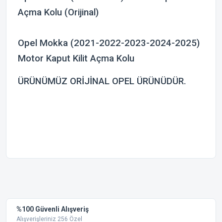
Açma Kolu (Orijinal)
Opel Mokka (2021-2022-2023-2024-2025)
Motor Kaput Kilit Açma Kolu
ÜRÜNÜMÜZ ORİJİNAL OPEL ÜRÜNÜDÜR.
Bu ürünün fiyat bilgisi, resim, ürün açıklamalarında ve diğer
konularda yetersiz gördüğünüz noktaları öneri formunu
Bu ürüne ilk yorumu siz yapın!
kullanarak tarafımıza iletebilirsiniz.
Görüş ve önerileriniz için teşekkür ederiz.
Yorum Yaz
%100 Güvenli Alışveriş
Ürün resmi kalitesiz, bozuk veya görüntülenemiyor.
Alışverişleriniz 256 Özel