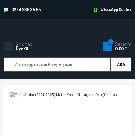
0224 338 36 86
WhatsApp Destek
Giriş Yap
Sepetim
Üye Ol
0,00 TL
ARA