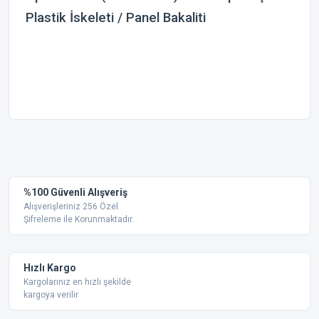
Plastik İskeleti / Panel Bakaliti
Bu ürünün fiyat bilgisi, resim, ürün açıklamalarında ve diğer
konularda yetersiz gördüğünüz noktaları öneri formunu
Bu ürüne ilk yorumu siz yapın!
kullanarak tarafımıza iletebilirsiniz.
Görüş ve önerileriniz için teşekkür ederiz.
Yorum Yaz
%100 Güvenli Alışveriş
Ürün resmi kalitesiz, bozuk veya görüntülenemiyor.
Alışverişleriniz 256 Özel
Şifreleme ile Korunmaktadır.
Ürün açıklamasında eksik bilgiler bulunuyor.
Ürün bilgilerinde hatalar bulunuyor.
Ürün fiyatı diğer sitelerden daha pahalı.
Hızlı Kargo
Bu ürüne benzer farklı alternatifler olmalı.
Kargolarınız en hızlı şekilde
kargoya verilir