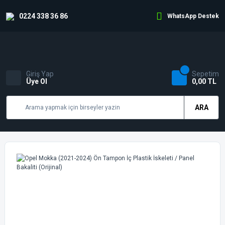
0224 338 36 86
WhatsApp Destek
Giriş Yap
Sepetim
Üye Ol
0,00 TL
ARA