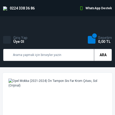
0224 338 36 86
WhatsApp Destek
Giriş Yap
Sepetim
Üye Ol
0,00 TL
ARA