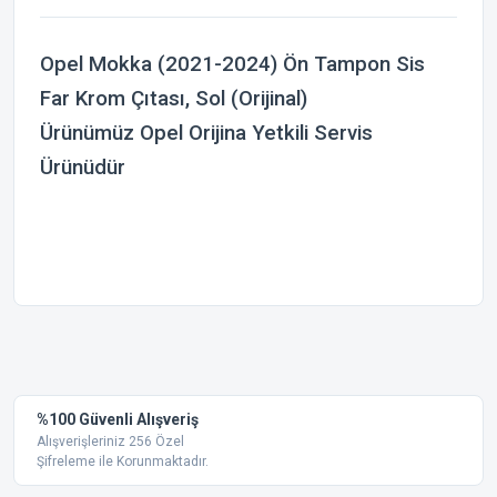
Opel Mokka (2021-2024) Ön Tampon Sis
Far Krom Çıtası, Sol (Orijinal)
Ürünümüz Opel Orijina Yetkili Servis
Ürünüdür
Bu ürünün fiyat bilgisi, resim, ürün açıklamalarında ve diğer
konularda yetersiz gördüğünüz noktaları öneri formunu
Bu ürüne ilk yorumu siz yapın!
kullanarak tarafımıza iletebilirsiniz.
Görüş ve önerileriniz için teşekkür ederiz.
Yorum Yaz
%100 Güvenli Alışveriş
Ürün resmi kalitesiz, bozuk veya görüntülenemiyor.
Alışverişleriniz 256 Özel
Şifreleme ile Korunmaktadır.
Ürün açıklamasında eksik bilgiler bulunuyor.
Ürün bilgilerinde hatalar bulunuyor.