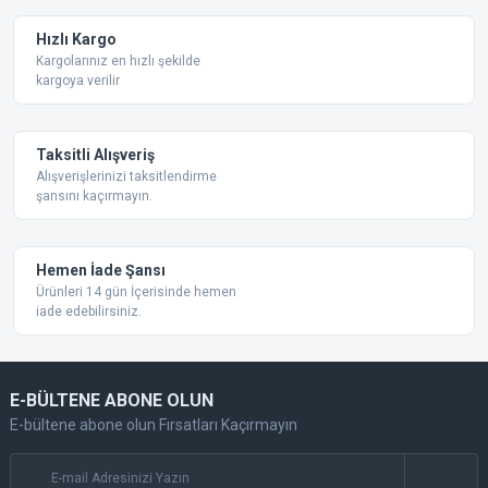
Ürün fiyatı diğer sitelerden daha pahalı.
Hızlı Kargo
Bu ürüne benzer farklı alternatifler olmalı.
Kargolarınız en hızlı şekilde
kargoya verilir
Taksitli Alışveriş
Alışverişlerinizi taksitlendirme
şansını kaçırmayın.
Gönder
Hemen İade Şansı
Ürünleri 14 gün İçerisinde hemen
iade edebilirsiniz.
E-BÜLTENE ABONE OLUN
E-bültene abone olun Fırsatları Kaçırmayın