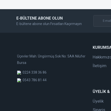
Bu ürüne benzer farklı alternatifler olmalı.
E-BÜLTENE ABONE OLUN
E-bültene abone olun Fırsatları Kaçırmayın
KURUMS
Üçevler Mah. Üngörmüş Sok No: 5AA Nilüfer
Hakkımız
Bursa
İletişim
0224 338 36 86
0543 786 81 44
ÜYELİK &
Üyelik
Sipariş