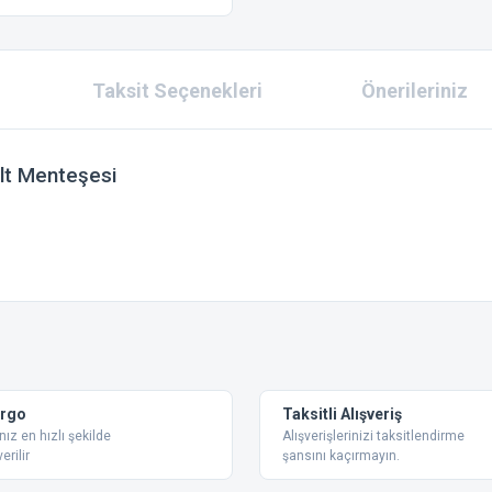
Taksit Seçenekleri
Önerileriniz
lt Menteşesi
 konularda yetersiz gördüğünüz noktaları öneri formunu kullanarak tarafımıza ilet
Bu ürüne ilk yorumu siz yapın!
Yorum Yaz
argo
Taksitli Alışveriş
nız en hızlı şekilde
Alışverişlerinizi taksitlendirme
erilir
şansını kaçırmayın.