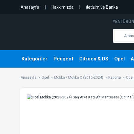
Anasayfa
Hakkımızda
İletişim ve Banka
YENI ÜRÜ
Kategoriler
Peugeot
Citroen & DS
Opel
A
Anasayfa
Opel
Mokka / Mokka X (2016-2024)
Kaporta
Opel