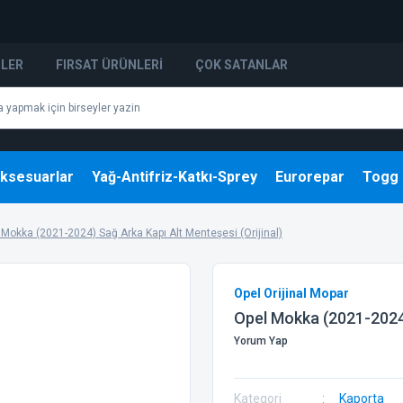
NLER
FIRSAT ÜRÜNLERI
ÇOK SATANLAR
ksesuarlar
Yağ-Antifriz-Katkı-Sprey
Eurorepar
Togg
 Mokka (2021-2024) Sağ Arka Kapı Alt Menteşesi (Orijinal)
Opel Orijinal Mopar
Opel Mokka (2021-2024)
Yorum Yap
Kategori
Kaporta