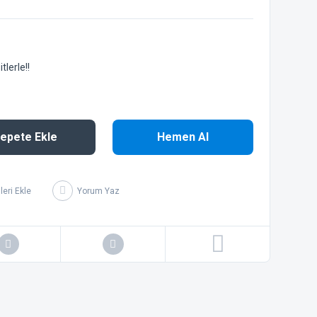
lerle!!
epete Ekle
Hemen Al
Yorum Yaz