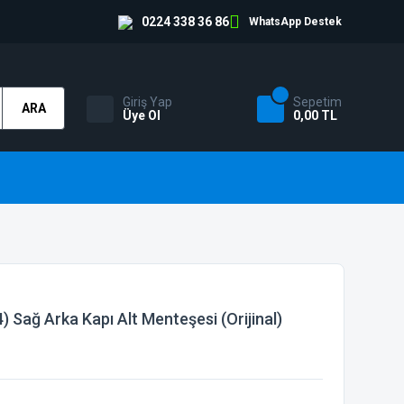
0224 338 36 86
WhatsApp Destek
Giriş Yap
Sepetim
ARA
Üye Ol
0,00 TL
 Sağ Arka Kapı Alt Menteşesi (Orijinal)