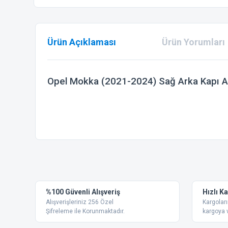
Ürün Açıklaması
Ürün Yorumları
Opel Mokka (2021-2024) Sağ Arka Kapı A
Bu ürünün fiyat bilgisi, resim, ürün açıklamalarında ve diğer
Görüş ve önerileriniz için teşekkür ederiz.
Ürün resmi kalitesiz, bozuk veya görüntülenemiyor.
%100 Güvenli Alışveriş
Hızlı K
Ürün açıklamasında eksik bilgiler bulunuyor.
Alışverişleriniz 256 Özel
Kargoları
Ürün bilgilerinde hatalar bulunuyor.
Şifreleme ile Korunmaktadır.
kargoya v
Ürün fiyatı diğer sitelerden daha pahalı.