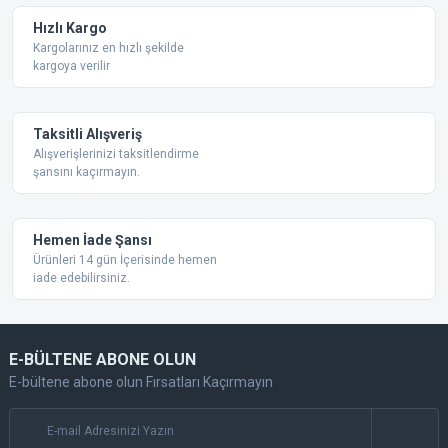
Ürün fiyatı diğer sitelerden daha pahalı.
Hızlı Kargo
Bu ürüne benzer farklı alternatifler olmalı.
Kargolarınız en hızlı şekilde
kargoya verilir
Taksitli Alışveriş
Alışverişlerinizi taksitlendirme
şansını kaçırmayın.
Gönder
Hemen İade Şansı
Ürünleri 14 gün İçerisinde hemen
iade edebilirsiniz.
E-BÜLTENE ABONE OLUN
E-bültene abone olun Fırsatları Kaçırmayın