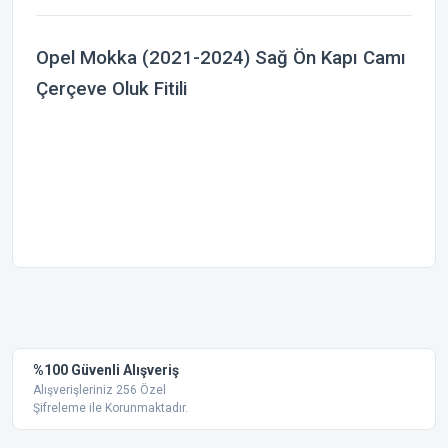
Opel Mokka (2021-2024) Sağ Ön Kapı Camı
Çerçeve Oluk Fitili
Bu ürünün fiyat bilgisi, resim, ürün açıklamalarında ve diğer
konularda yetersiz gördüğünüz noktaları öneri formunu
Bu ürüne ilk yorumu siz yapın!
kullanarak tarafımıza iletebilirsiniz.
Görüş ve önerileriniz için teşekkür ederiz.
Yorum Yaz
%100 Güvenli Alışveriş
Ürün resmi kalitesiz, bozuk veya görüntülenemiyor.
Alışverişleriniz 256 Özel
Şifreleme ile Korunmaktadır.
Ürün açıklamasında eksik bilgiler bulunuyor.
Ürün bilgilerinde hatalar bulunuyor.