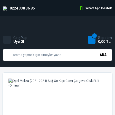
0224 338 36 86
WhatsApp Destek
Giriş Yap
Sepetim
Üye Ol
0,00 TL
ARA