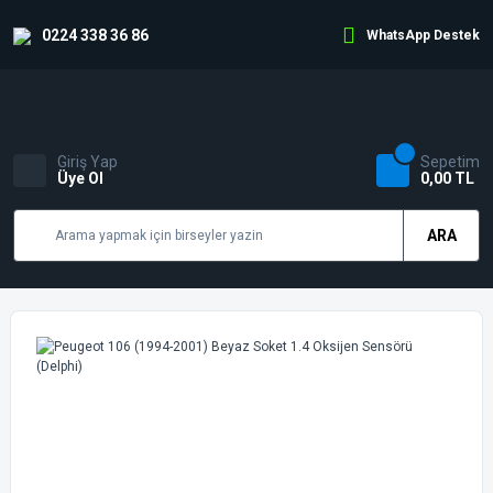
0224 338 36 86
WhatsApp Destek
Giriş Yap
Sepetim
Üye Ol
0,00 TL
ARA