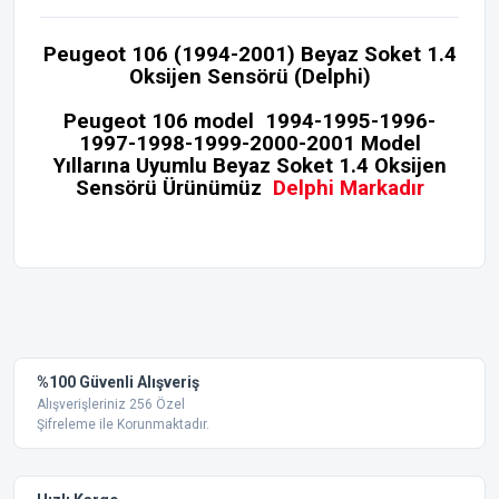
Peugeot 106 (1994-2001) Beyaz Soket 1.4
Oksijen Sensörü (Delphi)
Peugeot 106 model
1994-1995-1996-
1997-1998-1999-2000-2001 Model
Yıllarına Uyumlu Beyaz Soket 1.4 Oksijen
Sensörü Ürünümüz
Delphi Markadır
Bu ürünün fiyat bilgisi, resim, ürün açıklamalarında ve diğer
konularda yetersiz gördüğünüz noktaları öneri formunu
Bu ürüne ilk yorumu siz yapın!
kullanarak tarafımıza iletebilirsiniz.
Görüş ve önerileriniz için teşekkür ederiz.
Yorum Yaz
%100 Güvenli Alışveriş
Ürün resmi kalitesiz, bozuk veya görüntülenemiyor.
Alışverişleriniz 256 Özel
Şifreleme ile Korunmaktadır.
Ürün açıklamasında eksik bilgiler bulunuyor.
Ürün bilgilerinde hatalar bulunuyor.
Ürün fiyatı diğer sitelerden daha pahalı.