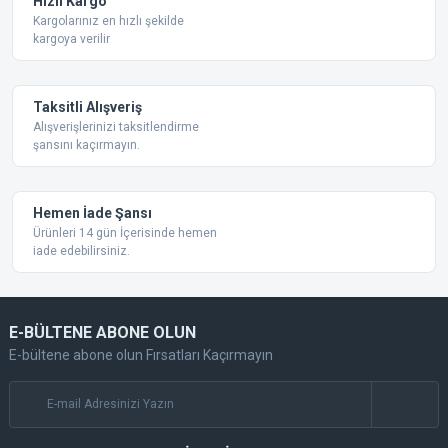
Hızlı Kargo
Bu ürüne benzer farklı alternatifler olmalı.
Kargolarınız en hızlı şekilde
kargoya verilir
Taksitli Alışveriş
Alışverişlerinizi taksitlendirme
şansını kaçırmayın.
Gönder
Hemen İade Şansı
Ürünleri 14 gün İçerisinde hemen
iade edebilirsiniz.
E-BÜLTENE ABONE OLUN
E-bültene abone olun Fırsatları Kaçırmayın