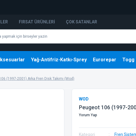
NLER
FIRSAT ÜRÜNLERI
ÇOK SATANLAR
ksesuarlar
Yağ-Antifriz-Katkı-Sprey
Eurorepar
Togg
106 (1997-2001) Arka Fren Disk Takımı (Wod)
WOD
Peugeot 106 (1997-200
Yorum Yap
Kategori
Fren Siste