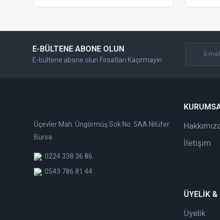
Ürün fiyatı diğer sitelerden daha pahalı.
Bu ürüne benzer farklı alternatifler olmalı.
E-BÜLTENE ABONE OLUN
E-bültene abone olun Fırsatları Kaçırmayın
KURUMS
Üçevler Mah. Üngörmüş Sok No: 5AA Nilüfer
Hakkımız
Bursa
İletişim
0224 338 36 86
0543 786 81 44
ÜYELİK &
Üyelik