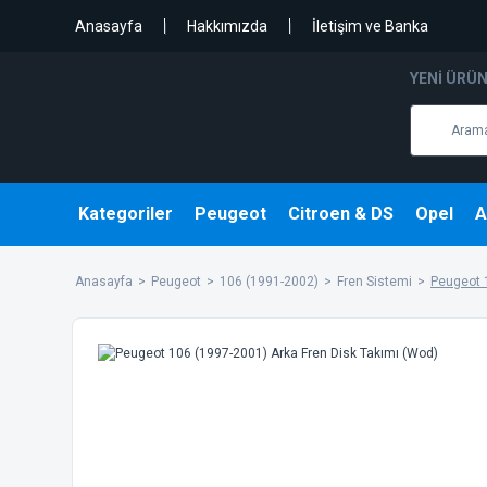
Anasayfa
Hakkımızda
İletişim ve Banka
YENI ÜRÜ
Kategoriler
Peugeot
Citroen & DS
Opel
A
Anasayfa
Peugeot
106 (1991-2002)
Fren Sistemi
Peugeot 