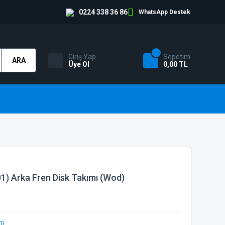
0224 338 36 86
WhatsApp Destek
Giriş Yap
Sepetim
ARA
Üye Ol
0,00 TL
1) Arka Fren Disk Takımı (Wod)
mi