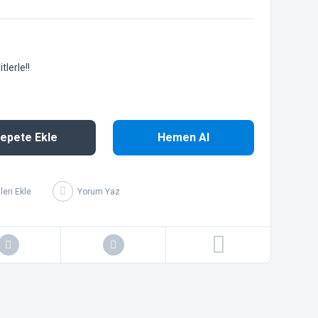
lerle!!
epete Ekle
Hemen Al
Yorum Yaz