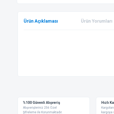
Ürün Açıklaması
Ürün Yorumları
Bu ürünün fiyat bilgisi, resim, ürün açıklamalarında ve diğer
Görüş ve önerileriniz için teşekkür ederiz.
Ürün resmi kalitesiz, bozuk veya görüntülenemiyor.
%100 Güvenli Alışveriş
Hızlı K
Ürün açıklamasında eksik bilgiler bulunuyor.
Alışverişleriniz 256 Özel
Kargoları
Ürün bilgilerinde hatalar bulunuyor.
Şifreleme ile Korunmaktadır.
kargoya v