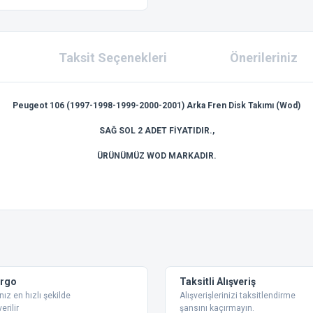
Taksit Seçenekleri
Önerileriniz
Peugeot 106 (1997-1998-1999-2000-2001) Arka Fren Disk Takımı (Wod)
SAĞ SOL 2 ADET FİYATIDIR.,
ÜRÜNÜMÜZ WOD MARKADIR.
 konularda yetersiz gördüğünüz noktaları öneri formunu kullanarak tarafımıza ilet
Bu ürüne ilk yorumu siz yapın!
Yorum Yaz
argo
Taksitli Alışveriş
nız en hızlı şekilde
Alışverişlerinizi taksitlendirme
erilir
şansını kaçırmayın.