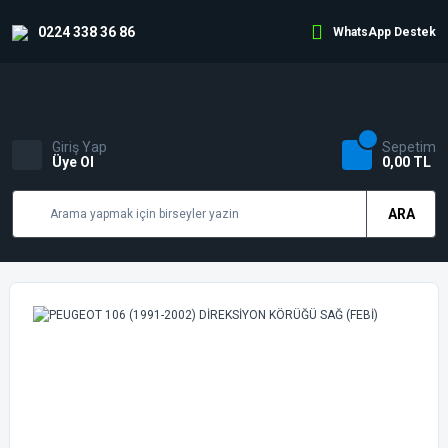
0224 338 36 86
WhatsApp Destek
Giriş Yap
Sepetim
Üye Ol
0,00 TL
ARA