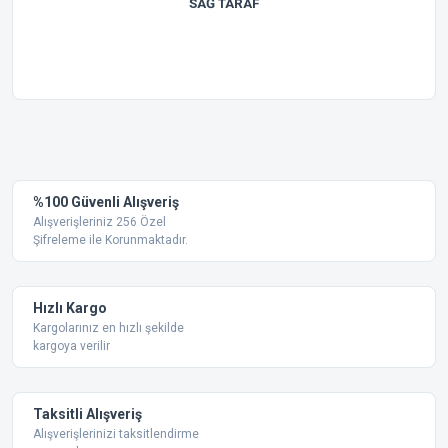
SAĞ TARAF
Bu ürünün fiyat bilgisi, resim, ürün açıklamalarında ve diğer
konularda yetersiz gördüğünüz noktaları öneri formunu
Bu ürüne ilk yorumu siz yapın!
kullanarak tarafımıza iletebilirsiniz.
Görüş ve önerileriniz için teşekkür ederiz.
Yorum Yaz
%100 Güvenli Alışveriş
Ürün resmi kalitesiz, bozuk veya görüntülenemiyor.
Alışverişleriniz 256 Özel
Şifreleme ile Korunmaktadır.
Ürün açıklamasında eksik bilgiler bulunuyor.
Ürün bilgilerinde hatalar bulunuyor.
Ürün fiyatı diğer sitelerden daha pahalı.
Hızlı Kargo
Bu ürüne benzer farklı alternatifler olmalı.
Kargolarınız en hızlı şekilde
kargoya verilir
Taksitli Alışveriş
Alışverişlerinizi taksitlendirme