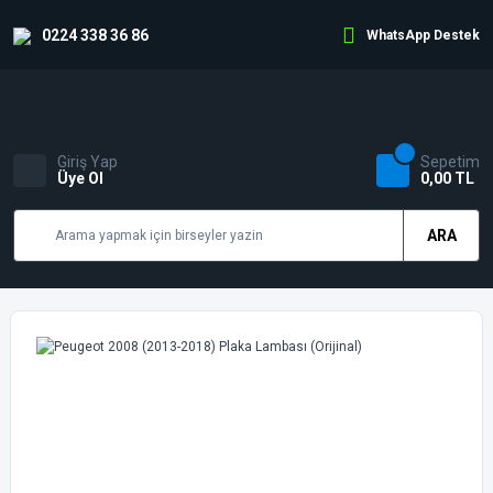
0224 338 36 86
WhatsApp Destek
Giriş Yap
Sepetim
Üye Ol
0,00 TL
ARA