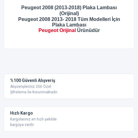
Peugeot 2008 (2013-2018) Plaka Lambası
(Orijinal)
Peugeot 2008 2013- 2018 Tüm Modelleri İçin
Plaka Lambası
Peugeot Orijinal
Ürünüdür
Bu ürünün fiyat bilgisi, resim, ürün açıklamalarında ve diğer
konularda yetersiz gördüğünüz noktaları öneri formunu
kullanarak tarafımıza iletebilirsiniz.
Görüş ve önerileriniz için teşekkür ederiz.
Güzel ürün
%100 Güvenli Alışveriş
Plakalık kararmıştı çalışmıyordu sipariş verdim. Çok güzel oldu
Ürün resmi kalitesiz, bozuk veya görüntülenemiyor.
Alışverişleriniz 256 Özel
beğendim.
Şifreleme ile Korunmaktadır.
Ürün açıklamasında eksik bilgiler bulunuyor.
Abdulkerim Fidan | 15/12/2023
Ürün bilgilerinde hatalar bulunuyor.
Ürün fiyatı diğer sitelerden daha pahalı.
Hızlı Kargo
Yorum Yaz
Bu ürüne benzer farklı alternatifler olmalı.
Kargolarınız en hızlı şekilde
kargoya verilir