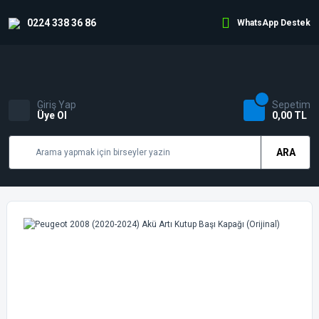
0224 338 36 86
WhatsApp Destek
Giriş Yap
Sepetim
Üye Ol
0,00 TL
ARA