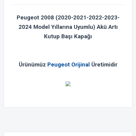
Peugeot 2008 (2020-2021-2022-2023-
2024 Model Yıllarına Uyumlu)
Akü Artı
Kutup Başı Kapağı
Ürünümüz
Peugeot Orijinal
Üretimidir
Bu ürünün fiyat bilgisi, resim, ürün açıklamalarında ve diğer
konularda yetersiz gördüğünüz noktaları öneri formunu
Bu ürüne ilk yorumu siz yapın!
kullanarak tarafımıza iletebilirsiniz.
Görüş ve önerileriniz için teşekkür ederiz.