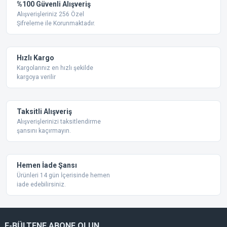
Yorum Yaz
%100 Güvenli Alışveriş
Ürün resmi kalitesiz, bozuk veya görüntülenemiyor.
Alışverişleriniz 256 Özel
Şifreleme ile Korunmaktadır.
Ürün açıklamasında eksik bilgiler bulunuyor.
Ürün bilgilerinde hatalar bulunuyor.
Ürün fiyatı diğer sitelerden daha pahalı.
Hızlı Kargo
Bu ürüne benzer farklı alternatifler olmalı.
Kargolarınız en hızlı şekilde
kargoya verilir
Taksitli Alışveriş
Alışverişlerinizi taksitlendirme
şansını kaçırmayın.
Gönder
Hemen İade Şansı
Ürünleri 14 gün İçerisinde hemen
iade edebilirsiniz.
E-BÜLTENE ABONE OLUN