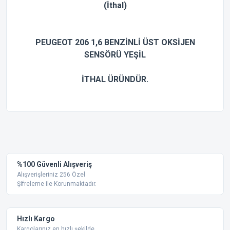
(İthal)
PEUGEOT 206 1,6 BENZİNLİ ÜST OKSİJEN
SENSÖRÜ YEŞİL
İTHAL ÜRÜNDÜR.
Bu ürünün fiyat bilgisi, resim, ürün açıklamalarında ve diğer
konularda yetersiz gördüğünüz noktaları öneri formunu
Bu ürüne ilk yorumu siz yapın!
kullanarak tarafımıza iletebilirsiniz.
Görüş ve önerileriniz için teşekkür ederiz.
Yorum Yaz
%100 Güvenli Alışveriş
Ürün resmi kalitesiz, bozuk veya görüntülenemiyor.
Alışverişleriniz 256 Özel
Şifreleme ile Korunmaktadır.
Ürün açıklamasında eksik bilgiler bulunuyor.
Ürün bilgilerinde hatalar bulunuyor.
Ürün fiyatı diğer sitelerden daha pahalı.
Hızlı Kargo
Bu ürüne benzer farklı alternatifler olmalı.
Kargolarınız en hızlı şekilde