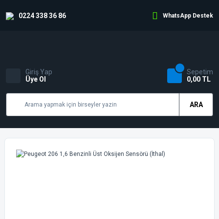
0224 338 36 86
WhatsApp Destek
Giriş Yap
Sepetim
Üye Ol
0,00 TL
ARA