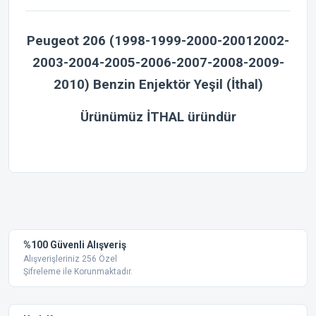
Peugeot 206
(1998-1999-2000-20012002-
2003-2004-2005-2006-2007-2008-2009-
2010)
Benzin Enjektör Yeşil (İthal)
Ürünümüz İTHAL üründür
Bu ürünün fiyat bilgisi, resim, ürün açıklamalarında ve diğer
konularda yetersiz gördüğünüz noktaları öneri formunu
Bu ürüne ilk yorumu siz yapın!
kullanarak tarafımıza iletebilirsiniz.
Görüş ve önerileriniz için teşekkür ederiz.
Yorum Yaz
%100 Güvenli Alışveriş
Ürün resmi kalitesiz, bozuk veya görüntülenemiyor.
Alışverişleriniz 256 Özel
Şifreleme ile Korunmaktadır.
Ürün açıklamasında eksik bilgiler bulunuyor.
Ürün bilgilerinde hatalar bulunuyor.
Ürün fiyatı diğer sitelerden daha pahalı.