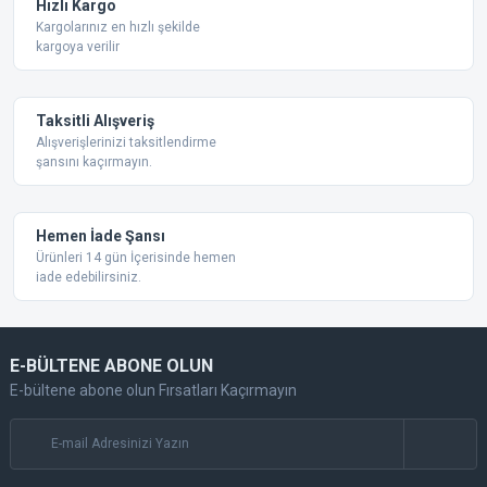
Hızlı Kargo
Bu ürüne benzer farklı alternatifler olmalı.
Kargolarınız en hızlı şekilde
kargoya verilir
Taksitli Alışveriş
Alışverişlerinizi taksitlendirme
şansını kaçırmayın.
Gönder
Hemen İade Şansı
Ürünleri 14 gün İçerisinde hemen
iade edebilirsiniz.
E-BÜLTENE ABONE OLUN
E-bültene abone olun Fırsatları Kaçırmayın