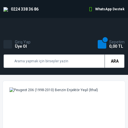
0224 338 36 86
WhatsApp Destek
Giriş Yap
Sepetim
Üye Ol
0,00 TL
ARA