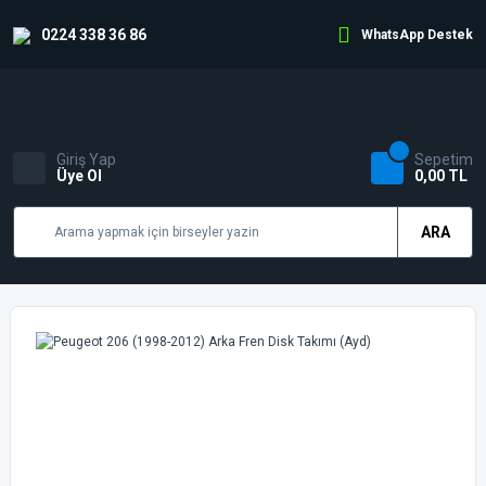
0224 338 36 86
WhatsApp Destek
Giriş Yap
Sepetim
Üye Ol
0,00 TL
ARA