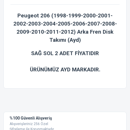
Peugeot 206 (1998-1999-2000-2001-
2002-2003-2004-2005-2006-2007-2008-
2009-2010-2011-2012) Arka Fren Disk
Takımı (Ayd)
SAĞ SOL 2 ADET FİYATIDIR
ÜRÜNÜMÜZ AYD MARKADIR.
Bu ürünün fiyat bilgisi, resim, ürün açıklamalarında ve diğer
konularda yetersiz gördüğünüz noktaları öneri formunu
Bu ürüne ilk yorumu siz yapın!
kullanarak tarafımıza iletebilirsiniz.
Görüş ve önerileriniz için teşekkür ederiz.
Yorum Yaz
%100 Güvenli Alışveriş
Ürün resmi kalitesiz, bozuk veya görüntülenemiyor.
Alışverişleriniz 256 Özel
Şifreleme ile Korunmaktadır.