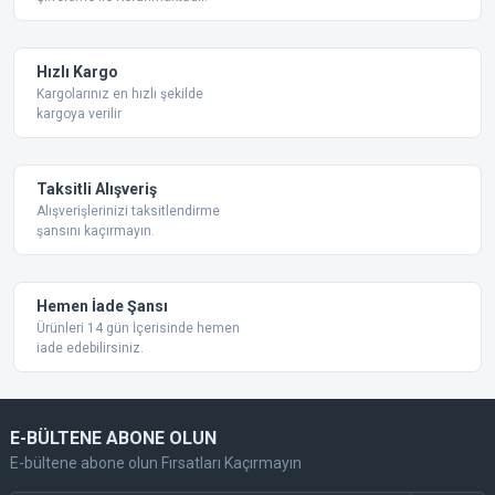
Ürün açıklamasında eksik bilgiler bulunuyor.
Ürün bilgilerinde hatalar bulunuyor.
Ürün fiyatı diğer sitelerden daha pahalı.
Hızlı Kargo
Bu ürüne benzer farklı alternatifler olmalı.
Kargolarınız en hızlı şekilde
kargoya verilir
Taksitli Alışveriş
Alışverişlerinizi taksitlendirme
şansını kaçırmayın.
Gönder
Hemen İade Şansı
Ürünleri 14 gün İçerisinde hemen
iade edebilirsiniz.
E-BÜLTENE ABONE OLUN
E-bültene abone olun Fırsatları Kaçırmayın