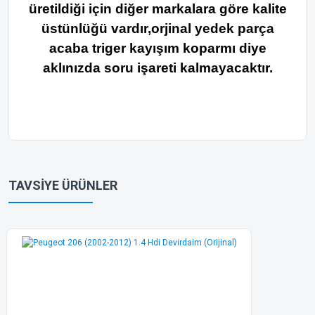
üretildiği için diğer markalara göre kalite
üstünlüğü vardır,orjinal yedek parça
acaba triger kayışım koparmı diye
aklınızda soru işareti kalmayacaktır.
Bu ürünün fiyat bilgisi, resim, ürün açıklamalarında ve diğer
konularda yetersiz gördüğünüz noktaları öneri formunu
Bu ürüne ilk yorumu siz yapın!
kullanarak tarafımıza iletebilirsiniz.
TAVSİYE ÜRÜNLER
Görüş ve önerileriniz için teşekkür ederiz.
Yorum Yaz
Ürün resmi kalitesiz, bozuk veya görüntülenemiyor.
Ürün açıklamasında eksik bilgiler bulunuyor.
Ürün bilgilerinde hatalar bulunuyor.
Ürün fiyatı diğer sitelerden daha pahalı.
Bu ürüne benzer farklı alternatifler olmalı.