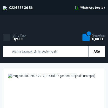
0224 338 36 86
WhatsApp Destek
Giriş Yap
Sepetim
Üye Ol
0,00 TL
ARA