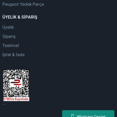
Peugeot Yedek Parça
ÜYELİK & SİPARİŞ
Üyelik
Sipariş
Teslimat
İptal & İade
web tasarım
Whatsapp Destek