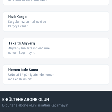
Ürün açıklamasında eksik bilgiler bulunuyor.
Ürün bilgilerinde hatalar bulunuyor.
Ürün fiyatı diğer sitelerden daha pahalı.
Hızlı Kargo
Bu ürüne benzer farklı alternatifler olmalı.
Kargolarınız en hızlı şekilde
kargoya verilir
Taksitli Alışveriş
Alışverişlerinizi taksitlendirme
şansını kaçırmayın.
Gönder
Hemen İade Şansı
Ürünleri 14 gün İçerisinde hemen
iade edebilirsiniz.
E-BÜLTENE ABONE OLUN
E-bültene abone olun Fırsatları Kaçırmayın