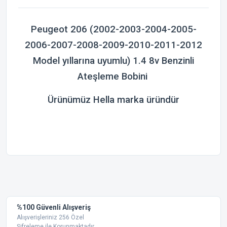
Peugeot 206 (2002-2003-2004-2005-
2006-2007-2008-2009-2010-2011-2012
Model yıllarına uyumlu) 1.4 8v Benzinli
Ateşleme Bobini
Ürünümüz Hella marka üründür
Bu ürünün fiyat bilgisi, resim, ürün açıklamalarında ve diğer
konularda yetersiz gördüğünüz noktaları öneri formunu
Bu ürüne ilk yorumu siz yapın!
kullanarak tarafımıza iletebilirsiniz.
Görüş ve önerileriniz için teşekkür ederiz.
Yorum Yaz
%100 Güvenli Alışveriş
Ürün resmi kalitesiz, bozuk veya görüntülenemiyor.
Alışverişleriniz 256 Özel
Şifreleme ile Korunmaktadır.