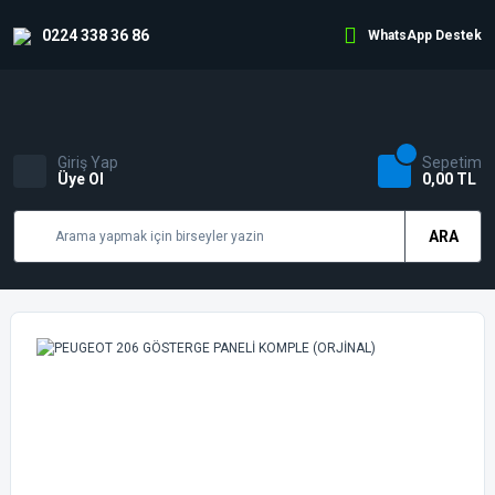
0224 338 36 86
WhatsApp Destek
Giriş Yap
Sepetim
Üye Ol
0,00 TL
ARA