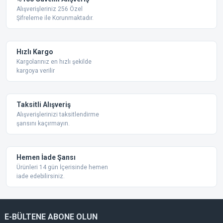
Ürün resmi kalitesiz, bozuk veya görüntülenemiyor.
Alışverişleriniz 256 Özel
Şifreleme ile Korunmaktadır.
Ürün açıklamasında eksik bilgiler bulunuyor.
Ürün bilgilerinde hatalar bulunuyor.
Ürün fiyatı diğer sitelerden daha pahalı.
Hızlı Kargo
Bu ürüne benzer farklı alternatifler olmalı.
Kargolarınız en hızlı şekilde
kargoya verilir
Taksitli Alışveriş
Alışverişlerinizi taksitlendirme
şansını kaçırmayın.
Gönder
Hemen İade Şansı
Ürünleri 14 gün İçerisinde hemen
iade edebilirsiniz.
E-BÜLTENE ABONE OLUN