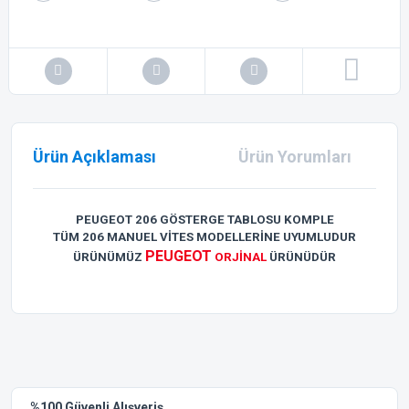
Ürün Açıklaması
Ürün Yorumları
PEUGEOT 206 GÖSTERGE TABLOSU KOMPLE
TÜM 206 MANUEL VİTES MODELLERİNE UYUMLUDUR
PEUGEOT
ÜRÜNÜMÜZ
ORJİNAL
ÜRÜNÜDÜR
Bu ürünün fiyat bilgisi, resim, ürün açıklamalarında ve diğer
konularda yetersiz gördüğünüz noktaları öneri formunu
Bu ürüne ilk yorumu siz yapın!
kullanarak tarafımıza iletebilirsiniz.
Görüş ve önerileriniz için teşekkür ederiz.
Yorum Yaz
%100 Güvenli Alışveriş