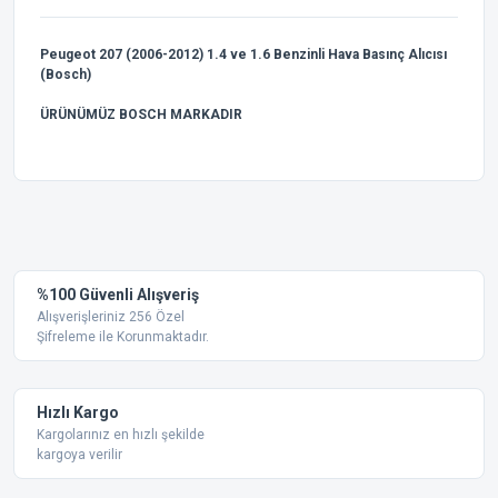
Peugeot 207 (2006-2012) 1.4 ve 1.6 Benzinli Hava Basınç Alıcısı
(Bosch)
ÜRÜNÜMÜZ BOSCH MARKADIR
Bu ürünün fiyat bilgisi, resim, ürün açıklamalarında ve diğer
konularda yetersiz gördüğünüz noktaları öneri formunu
Bu ürüne ilk yorumu siz yapın!
kullanarak tarafımıza iletebilirsiniz.
Görüş ve önerileriniz için teşekkür ederiz.
Yorum Yaz
%100 Güvenli Alışveriş
Ürün resmi kalitesiz, bozuk veya görüntülenemiyor.
Alışverişleriniz 256 Özel
Şifreleme ile Korunmaktadır.
Ürün açıklamasında eksik bilgiler bulunuyor.
Ürün bilgilerinde hatalar bulunuyor.
Ürün fiyatı diğer sitelerden daha pahalı.
Hızlı Kargo
Bu ürüne benzer farklı alternatifler olmalı.
Kargolarınız en hızlı şekilde
kargoya verilir