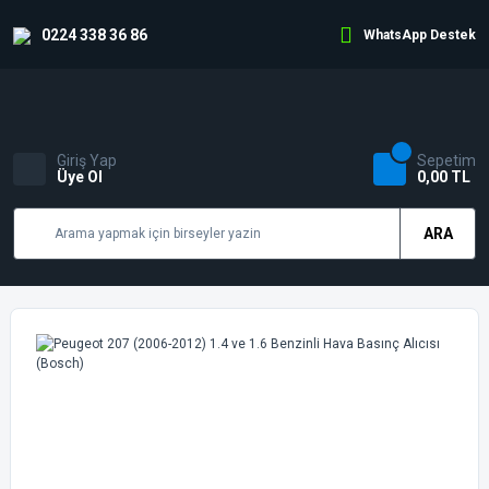
0224 338 36 86
WhatsApp Destek
Giriş Yap
Sepetim
Üye Ol
0,00 TL
ARA