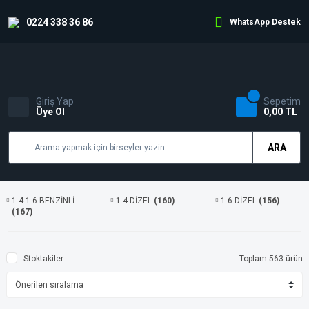
0224 338 36 86
WhatsApp Destek
Giriş Yap
Sepetim
Üye Ol
0,00 TL
ARA
1.4-1.6 BENZİNLİ
1.4 DİZEL
(160)
1.6 DİZEL
(156)
(167)
Stoktakiler
Toplam 563 ürün