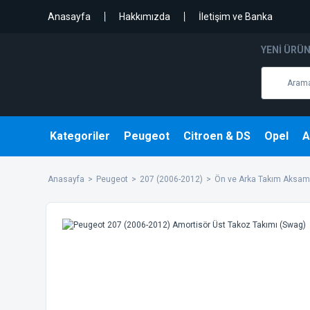
Anasayfa
Hakkımızda
İletişim ve Banka
YENI ÜRÜ
Kategoriler
Peugeot
Citroen & DS
Opel
A
Anasayfa
Peugeot
207 (2006-2012)
Ön ve Arka Takım Aksam