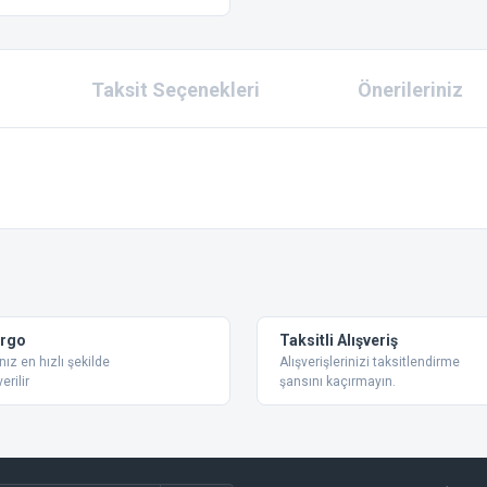
Taksit Seçenekleri
Önerileriniz
 konularda yetersiz gördüğünüz noktaları öneri formunu kullanarak tarafımıza ilet
Bu ürüne ilk yorumu siz yapın!
Yorum Yaz
argo
Taksitli Alışveriş
nız en hızlı şekilde
Alışverişlerinizi taksitlendirme
erilir
şansını kaçırmayın.