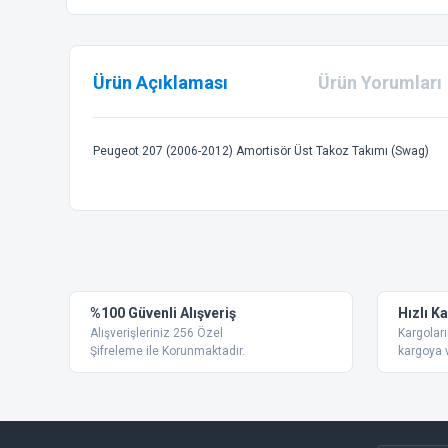
Ürün Açıklaması
Ürün Yorumları
Peugeot 207 (2006-2012) Amortisör Üst Takoz Takımı (Swag)
Bu ürünün fiyat bilgisi, resim, ürün açıklamalarında ve diğer
Görüş ve önerileriniz için teşekkür ederiz.
Ürün resmi kalitesiz, bozuk veya görüntülenemiyor.
%100 Güvenli Alışveriş
Hızlı K
Ürün açıklamasında eksik bilgiler bulunuyor.
Alışverişleriniz 256 Özel
Kargoları
Ürün bilgilerinde hatalar bulunuyor.
Şifreleme ile Korunmaktadır.
kargoya v
Ürün fiyatı diğer sitelerden daha pahalı.
Bu ürüne benzer farklı alternatifler olmalı.