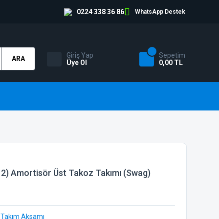
0224 338 36 86
WhatsApp Destek
Giriş Yap
Sepetim
ARA
Üye Ol
0,00 TL
2) Amortisör Üst Takoz Takımı (Swag)
 Takım Aksamı