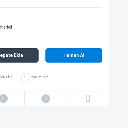
lerle!!
epete Ekle
Hemen Al
Yorum Yaz