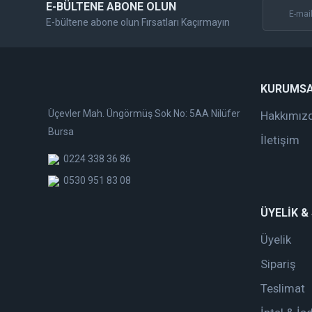
E-BÜLTENE ABONE OLUN
E-bültene abone olun Fırsatları Kaçırmayın
KURUMS
Üçevler Mah. Üngörmüş Sok No: 5AA Nilüfer
Hakkımız
Bursa
İletişim
0224 338 36 86
0530 951 83 08
ÜYELİK &
Üyelik
Sipariş
Teslimat