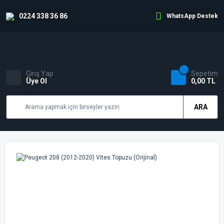
0224 338 36 86
WhatsApp Destek
Giriş Yap
Sepetim
Üye Ol
0,00 TL
ARA