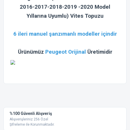
2016-2017-2018-2019 -2020 Model
Yıllarına Uyumlu) Vites Topuzu
6 ileri manuel şanzımanlı modeller içindir
Ürünümüz
Peugeot Orijinal
Üretimidir
Bu ürünün fiyat bilgisi, resim, ürün açıklamalarında ve diğer
konularda yetersiz gördüğünüz noktaları öneri formunu
Bu ürüne ilk yorumu siz yapın!
kullanarak tarafımıza iletebilirsiniz.
Görüş ve önerileriniz için teşekkür ederiz.
Yorum Yaz
%100 Güvenli Alışveriş
Ürün resmi kalitesiz, bozuk veya görüntülenemiyor.
Alışverişleriniz 256 Özel
Şifreleme ile Korunmaktadır.
Ürün açıklamasında eksik bilgiler bulunuyor.