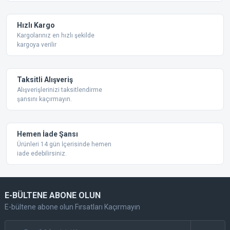
Ürün bilgilerinde hatalar bulunuyor.
Ürün fiyatı diğer sitelerden daha pahalı.
Hızlı Kargo
Bu ürüne benzer farklı alternatifler olmalı.
Kargolarınız en hızlı şekilde
kargoya verilir
Taksitli Alışveriş
Alışverişlerinizi taksitlendirme
şansını kaçırmayın.
Gönder
Hemen İade Şansı
Ürünleri 14 gün İçerisinde hemen
iade edebilirsiniz.
E-BÜLTENE ABONE OLUN
E-bültene abone olun Fırsatları Kaçırmayın